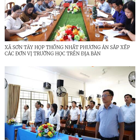
XÃ SƠN TÂY HỌP THỐNG NHẤT PHƯƠNG ÁN SẮP XẾP
CÁC ĐƠN VỊ TRƯỜNG HỌC TRÊN ĐỊA BÀN