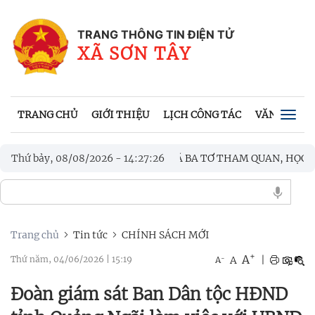
TRANG THÔNG TIN ĐIỆN TỬ
XÃ SƠN TÂY
TRANG CHỦ
GIỚI THIỆU
LỊCH CÔNG TÁC
VĂN BẢN UB
Togg
navig
 VỚI ĐOÀN CÔNG TÁC XÃ BA TƠ THAM QUAN, HỌC TẬP, TRAO ĐỔ
Thứ bảy, 08/08/2026
-
14
:
27
:
28
 ÂN CÁC ANH HÙNG LIỆT SĨ
Trang chủ
Tin tức
CHÍNH SÁCH MỚI
+
A
-
A
|
Thứ năm, 04/06/2026
|
15:19
A
Đoàn giám sát Ban Dân tộc HĐND