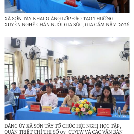
XÃ SƠN TÂY KHAI GIẢNG LỚP ĐÀO TẠO THƯỜNG
XUYÊN NGHỀ CHĂN NUÔI GIA SÚC, GIA CẦM NĂM 2026
ĐẢNG ỦY XÃ SƠN TÂY TỔ CHỨC HỘI NGHỊ HỌC TẬP,
QUÁN TRIỆT CHỈ THỊ SỐ 07-CT/TW VÀ CÁC VĂN BẢN