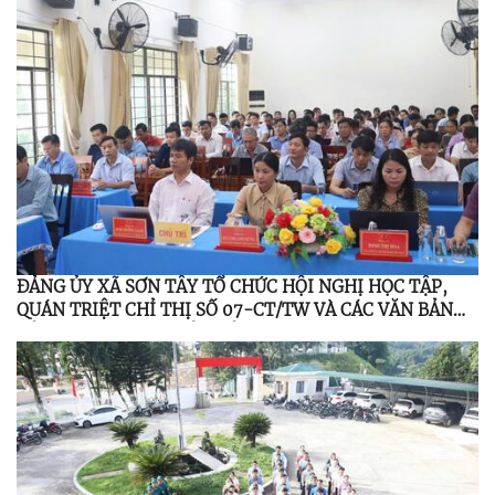
ĐẢNG ỦY XÃ SƠN TÂY TỔ CHỨC HỘI NGHỊ HỌC TẬP,
QUÁN TRIỆT CHỈ THỊ SỐ 07-CT/TW VÀ CÁC VĂN BẢN
CỦA TRUNG ƯƠNG, TỈNH ỦY