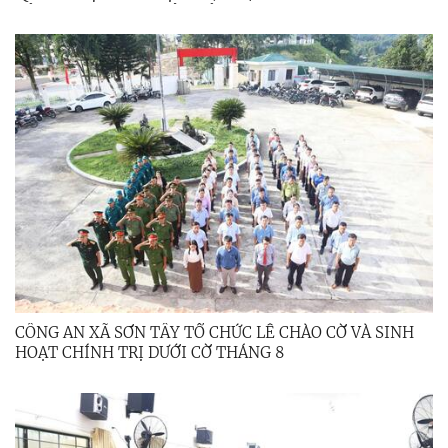
CỦA TRUNG ƯƠNG, TỈNH ỦY
CÔNG AN XÃ SƠN TÂY TỔ CHỨC LỄ CHÀO CỜ VÀ SINH
HOẠT CHÍNH TRỊ DƯỚI CỜ THÁNG 8