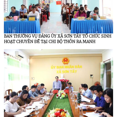
BAN THƯỜNG VỤ ĐẢNG ỦY XÃ SƠN TÂY TỔ CHỨC SINH
HOẠT CHUYÊN ĐỀ TẠI CHI BỘ THÔN RA MANH