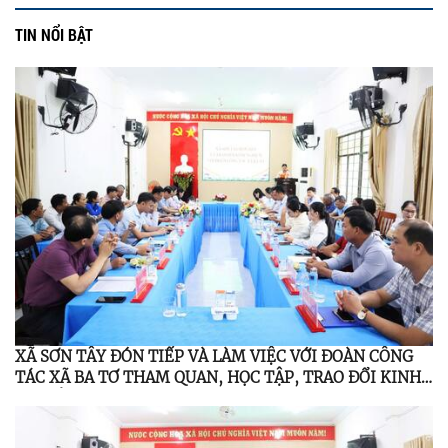
TIN NỔI BẬT
XÃ SƠN TÂY ĐÓN TIẾP VÀ LÀM VIỆC VỚI ĐOÀN CÔNG
TÁC XÃ BA TƠ THAM QUAN, HỌC TẬP, TRAO ĐỔI KINH
NGHIỆM