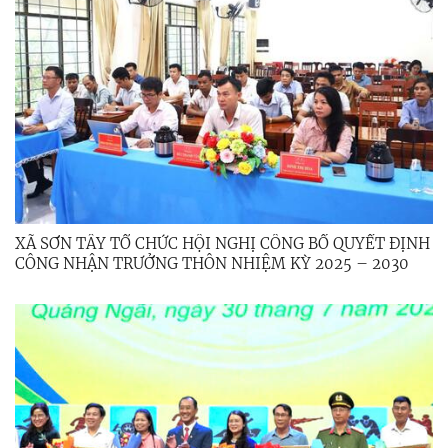
XÃ SƠN TÂY TỔ CHỨC HỘI NGHỊ CÔNG BỐ QUYẾT ĐỊNH
CÔNG NHẬN TRƯỞNG THÔN NHIỆM KỲ 2025 – 2030