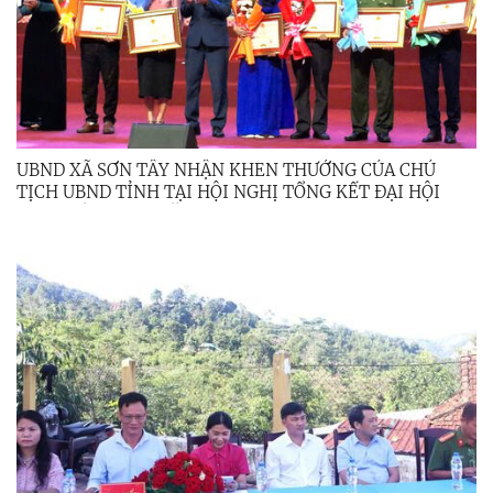
UBND XÃ SƠN TÂY NHẬN KHEN THƯỞNG CỦA CHỦ
TỊCH UBND TỈNH TẠI HỘI NGHỊ TỔNG KẾT ĐẠI HỘI
TDTT LẦN THỨ I NĂM 2026