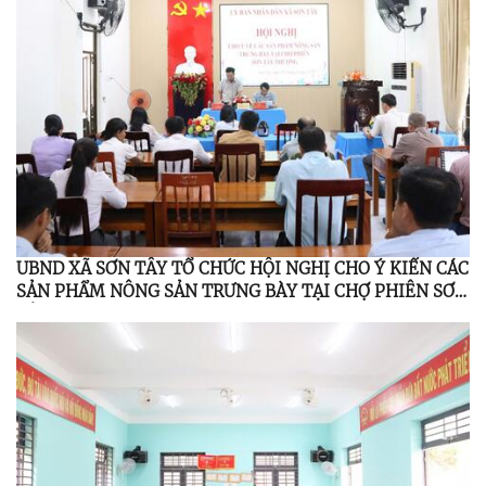
UBND XÃ SƠN TÂY TỔ CHỨC HỘI NGHỊ CHO Ý KIẾN CÁC
SẢN PHẨM NÔNG SẢN TRƯNG BÀY TẠI CHỢ PHIÊN SƠN
TÂY THƯỢNG