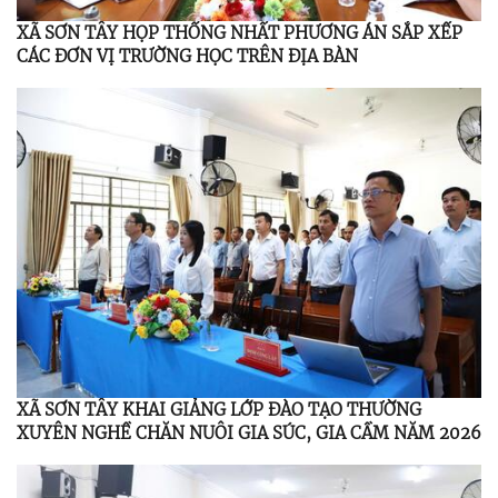
XÃ SƠN TÂY HỌP THỐNG NHẤT PHƯƠNG ÁN SẮP XẾP
CÁC ĐƠN VỊ TRƯỜNG HỌC TRÊN ĐỊA BÀN
XÃ SƠN TÂY KHAI GIẢNG LỚP ĐÀO TẠO THƯỜNG
XUYÊN NGHỀ CHĂN NUÔI GIA SÚC, GIA CẦM NĂM 2026