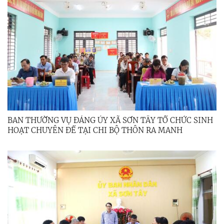
BAN THƯỜNG VỤ ĐẢNG ỦY XÃ SƠN TÂY TỔ CHỨC SINH
HOẠT CHUYÊN ĐỀ TẠI CHI BỘ THÔN RA MANH