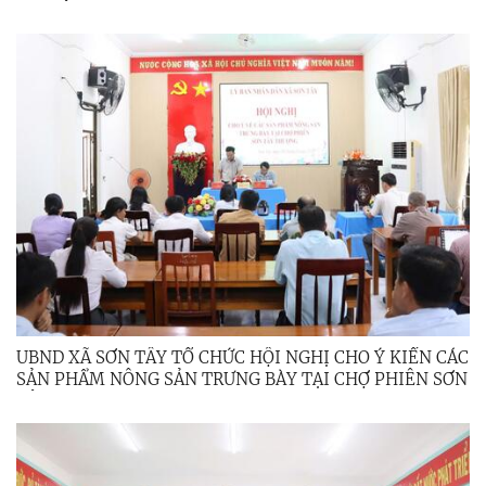
NGHIỆM
UBND XÃ SƠN TÂY TỔ CHỨC HỘI NGHỊ CHO Ý KIẾN CÁC
SẢN PHẨM NÔNG SẢN TRƯNG BÀY TẠI CHỢ PHIÊN SƠN
TÂY THƯỢNG