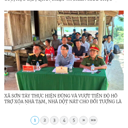
HIỆN NGHỊ QUYẾT HỘI NGHỊ LẦN THỨ BA, BAN CHẤP
HÀNH TRUNG ƯƠNG ĐẢNG KHÓA XIV
XÃ SƠN TÂY THỰC HIỆN ĐÚNG VÀ VƯỢT TIẾN ĐỘ HỖ
TRỢ XÓA NHÀ TẠM, NHÀ DỘT NÁT CHO ĐỐI TƯỢNG LÀ
CON ĐẺ CỦA NGƯỜI HOẠT ĐỘNG KHÁNG CHIẾN BỊ
NHIỄM CHẤT ĐỘC HÓA HỌC
1
2
3
4
5
»
»»