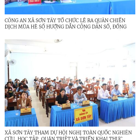
CÔNG AN XÃ SƠN TÂY TỔ CHỨC LỄ RA QUÂN CHIẾN
DỊCH MÙA HÈ SỐ HƯỚNG DẪN CÔNG DÂN SỐ, ĐỒNG
HÀNH CÙNG NHÂN DÂN THỰC HIỆN ĐỀ ÁN 06 NĂM
2026
XÃ SƠN TÂY THAM DỰ HỘI NGHỊ TOÀN QUỐC NGHIÊN
CỨU, HỌC TẬP, QUÁN TRIỆT VÀ TRIỂN KHAI THỰC