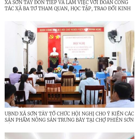
XÃ SƠN TÂY ĐÓN TIẾP VÀ LÀM VIỆC VỚI ĐOÀN CÔNG
TÁC XÃ BA TƠ THAM QUAN, HỌC TẬP, TRAO ĐỔI KINH
NGHIỆM
UBND XÃ SƠN TÂY TỔ CHỨC HỘI NGHỊ CHO Ý KIẾN CÁC
SẢN PHẨM NÔNG SẢN TRƯNG BÀY TẠI CHỢ PHIÊN SƠN
TÂY THƯỢNG