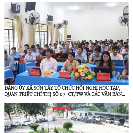
ĐẢNG ỦY XÃ SƠN TÂY TỔ CHỨC HỘI NGHỊ HỌC TẬP,
QUÁN TRIỆT CHỈ THỊ SỐ 07-CT/TW VÀ CÁC VĂN BẢN
CỦA TRUNG ƯƠNG, TỈNH ỦY