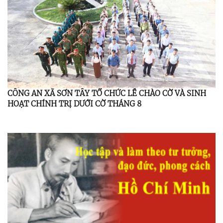
CÔNG AN XÃ SƠN TÂY TỔ CHỨC LỄ CHÀO CỜ VÀ SINH
HOẠT CHÍNH TRỊ DƯỚI CỜ THÁNG 8