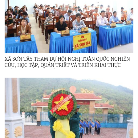
XÃ SƠN TÂY THAM DỰ HỘI NGHỊ TOÀN QUỐC NGHIÊN
CỨU, HỌC TẬP, QUÁN TRIỆT VÀ TRIỂN KHAI THỰC
HIỆN NGHỊ QUYẾT HỘI NGHỊ LẦN THỨ BA, BAN CHẤP
HÀNH TRUNG ƯƠNG ĐẢNG KHÓA XIV