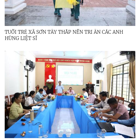
TUỔI TRẺ XÃ SƠN TÂY THẮP NẾN TRI ÂN CÁC ANH
HÙNG LIỆT SĨ