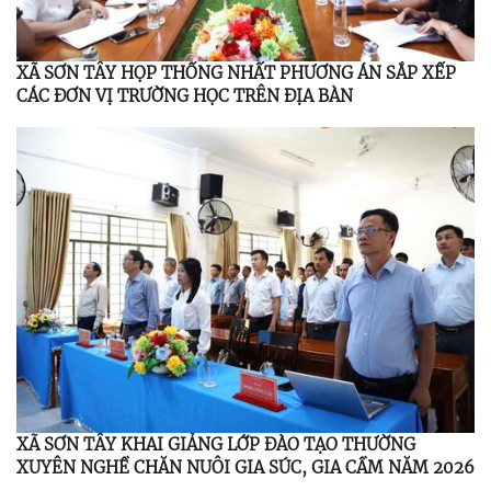
XÃ SƠN TÂY HỌP THỐNG NHẤT PHƯƠNG ÁN SẮP XẾP
CÁC ĐƠN VỊ TRƯỜNG HỌC TRÊN ĐỊA BÀN
XÃ SƠN TÂY KHAI GIẢNG LỚP ĐÀO TẠO THƯỜNG
XUYÊN NGHỀ CHĂN NUÔI GIA SÚC, GIA CẦM NĂM 2026