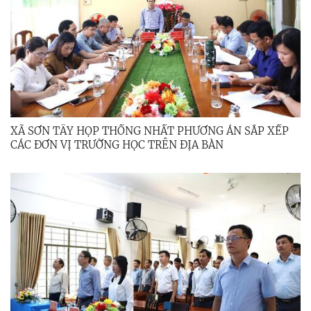
XÃ SƠN TÂY HỌP THỐNG NHẤT PHƯƠNG ÁN SẮP XẾP
CÁC ĐƠN VỊ TRƯỜNG HỌC TRÊN ĐỊA BÀN