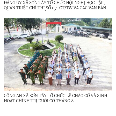
ĐẢNG ỦY XÃ SƠN TÂY TỔ CHỨC HỘI NGHỊ HỌC TẬP,
QUÁN TRIỆT CHỈ THỊ SỐ 07-CT/TW VÀ CÁC VĂN BẢN
CỦA TRUNG ƯƠNG, TỈNH ỦY
CÔNG AN XÃ SƠN TÂY TỔ CHỨC LỄ CHÀO CỜ VÀ SINH
HOẠT CHÍNH TRỊ DƯỚI CỜ THÁNG 8