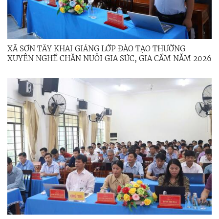
XÃ SƠN TÂY KHAI GIẢNG LỚP ĐÀO TẠO THƯỜNG
XUYÊN NGHỀ CHĂN NUÔI GIA SÚC, GIA CẦM NĂM 2026