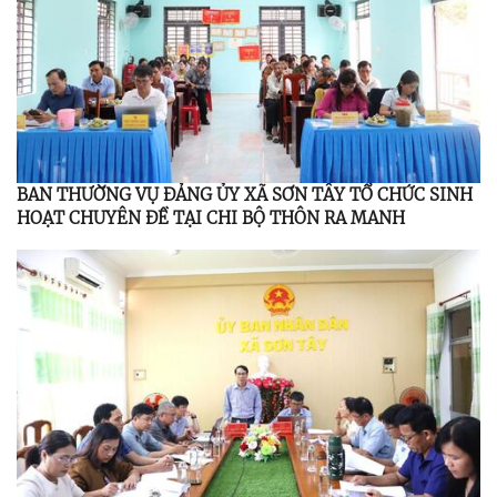
BAN THƯỜNG VỤ ĐẢNG ỦY XÃ SƠN TÂY TỔ CHỨC SINH
HOẠT CHUYÊN ĐỀ TẠI CHI BỘ THÔN RA MANH