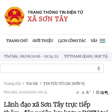
TRANG THÔNG TIN ĐIỆN TỬ
XÃ SƠN TÂY
TRANG CHỦ
GIỚI THIỆU
LỊCH CÔNG TÁC
VĂN BẢN UB
Togg
navig
ĐOÀN CÔNG TÁC XÃ BA TƠ THAM QUAN, HỌC TẬP, TRAO ĐỔI KI
Thứ bảy, 08/08/2026
-
19
:
54
:
54
ÁC ANH HÙNG LIỆT SĨ
Trang chủ
Tin tức
TIN TỨC TỪ CÁC ĐƠN VỊ
+
A
-
A
|
Thứ năm, 21/05/2026
|
08:24
A
Lãnh đạo xã Sơn Tây trực tiếp