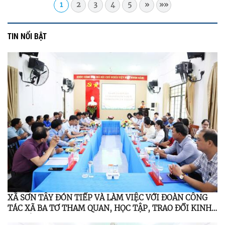
1
2
3
4
5
»
»»
TIN NỔI BẬT
XÃ SƠN TÂY ĐÓN TIẾP VÀ LÀM VIỆC VỚI ĐOÀN CÔNG
TÁC XÃ BA TƠ THAM QUAN, HỌC TẬP, TRAO ĐỔI KINH
NGHIỆM