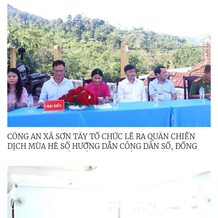
CÔNG AN XÃ SƠN TÂY TỔ CHỨC LỄ RA QUÂN CHIẾN
DỊCH MÙA HÈ SỐ HƯỚNG DẪN CÔNG DÂN SỐ, ĐỒNG
HÀNH CÙNG NHÂN DÂN THỰC HIỆN ĐỀ ÁN 06 NĂM
2026