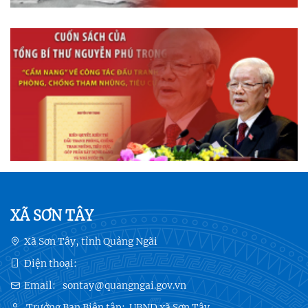
XÃ SƠN TÂY
Xã Sơn Tây, tỉnh Quảng Ngãi
Điện thoại:
Email:
sontay@quangngai.gov.vn
Trưởng Ban Biên tập:
UBND xã Sơn Tây