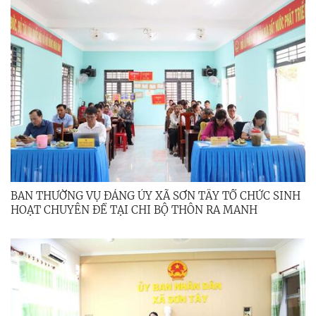
BAN THƯỜNG VỤ ĐẢNG ỦY XÃ SƠN TÂY TỔ CHỨC SINH
HOẠT CHUYÊN ĐỀ TẠI CHI BỘ THÔN RA MANH