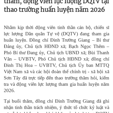
thăm, động viên lực lượng DQTV tại
thao trường huấn luyện năm 2026
Nhằm kịp thời động viên tinh thần cán bộ, chiến sĩ
lực lượng Dân quân Tự vệ (DQTV) đang tham gia
huấn luyện. Đồng chí Đinh Trường Giang – Bí thư
Đảng ủy, Chủ tịch HĐND xã; Bạch Ngọc Thêm –
Phó Bí thư Đang ủy, Chủ tịch UBND xã; Bùi Thanh
Vân – UVBTV, Phó Chủ tịch HĐND xã; đồng chí
Đinh Thị Hoa – UVBTV, Chủ tịch Ủy ban MTTQ
Việt Nam xã và các hội đoàn thể chính trị - xã hội xã
Sơn Tây đã trực tiếp đến thao trường thăm hỏi, kiểm
tra và động viên lực lượng tham gia huấn luyện năm
2026.
Tại buổi thăm, đồng chí Đinh Trường Giang đã ghi
nhận tinh thần trách nhiệm, ý thức tổ chức kỷ luật và