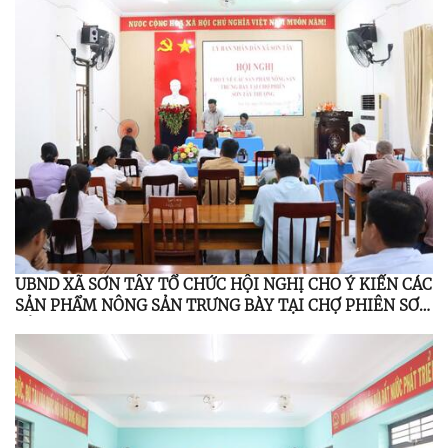
UBND XÃ SƠN TÂY TỔ CHỨC HỘI NGHỊ CHO Ý KIẾN CÁC
SẢN PHẨM NÔNG SẢN TRƯNG BÀY TẠI CHỢ PHIÊN SƠN
TÂY THƯỢNG