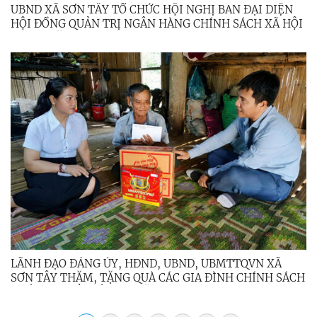
UBND XÃ SƠN TÂY TỔ CHỨC HỘI NGHỊ BAN ĐẠI DIỆN
HỘI ĐỒNG QUẢN TRỊ NGÂN HÀNG CHÍNH SÁCH XÃ HỘI
QUÝ II NĂM 2026
LÃNH ĐẠO ĐẢNG ỦY, HĐND, UBND, UBMTTQVN XÃ
SƠN TÂY THĂM, TẶNG QUÀ CÁC GIA ĐÌNH CHÍNH SÁCH
NHÂN DỊP KỶ NIỆM 79 NĂM NGÀY THƯƠNG BINH -
LIỆT SĨ (27/7/1947 - 27/7/2026)