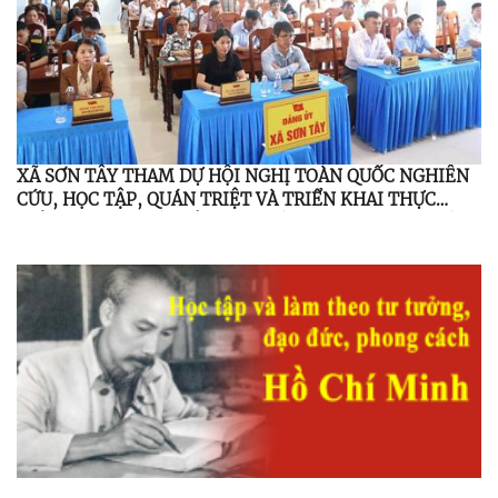
XÃ SƠN TÂY THAM DỰ HỘI NGHỊ TOÀN QUỐC NGHIÊN
CỨU, HỌC TẬP, QUÁN TRIỆT VÀ TRIỂN KHAI THỰC
HIỆN NGHỊ QUYẾT HỘI NGHỊ LẦN THỨ BA, BAN CHẤP
HÀNH TRUNG ƯƠNG ĐẢNG KHÓA XIV