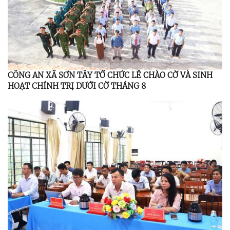
CÔNG AN XÃ SƠN TÂY TỔ CHỨC LỄ CHÀO CỜ VÀ SINH
HOẠT CHÍNH TRỊ DƯỚI CỜ THÁNG 8