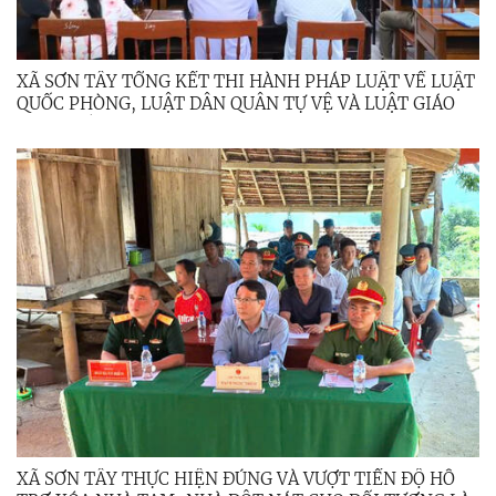
XÃ SƠN TÂY TỔNG KẾT THI HÀNH PHÁP LUẬT VỀ LUẬT
QUỐC PHÒNG, LUẬT DÂN QUÂN TỰ VỆ VÀ LUẬT GIÁO
DỤC QUỐC PHÒNG VÀ AN NINH
XÃ SƠN TÂY THỰC HIỆN ĐÚNG VÀ VƯỢT TIẾN ĐỘ HỖ