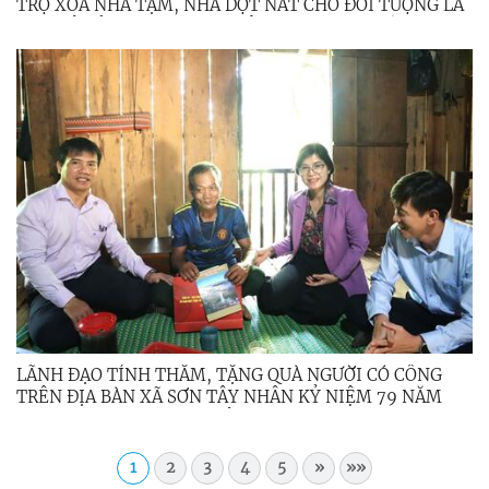
TRỢ XÓA NHÀ TẠM, NHÀ DỘT NÁT CHO ĐỐI TƯỢNG LÀ
CON ĐẺ CỦA NGƯỜI HOẠT ĐỘNG KHÁNG CHIẾN BỊ
NHIỄM CHẤT ĐỘC HÓA HỌC
LÃNH ĐẠO TỈNH THĂM, TẶNG QUÀ NGƯỜI CÓ CÔNG
TRÊN ĐỊA BÀN XÃ SƠN TÂY NHÂN KỶ NIỆM 79 NĂM
NGÀY THƯƠNG BINH - LIỆT SĨ
1
2
3
4
5
»
»»