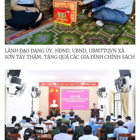
LÃNH ĐẠO ĐẢNG ỦY, HĐND, UBND, UBMTTQVN XÃ
SƠN TÂY THĂM, TẶNG QUÀ CÁC GIA ĐÌNH CHÍNH SÁCH
NHÂN DỊP KỶ NIỆM 79 NĂM NGÀY THƯƠNG BINH -
LIỆT SĨ (27/7/1947 - 27/7/2026)