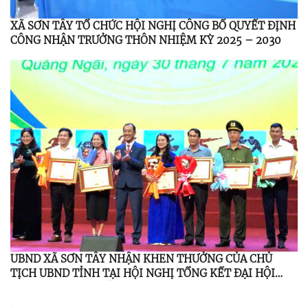
XÃ SƠN TÂY TỔ CHỨC HỘI NGHỊ CÔNG BỐ QUYẾT ĐỊNH
CÔNG NHẬN TRƯỞNG THÔN NHIỆM KỲ 2025 – 2030
UBND XÃ SƠN TÂY NHẬN KHEN THƯỞNG CỦA CHỦ
TỊCH UBND TỈNH TẠI HỘI NGHỊ TỔNG KẾT ĐẠI HỘI
TDTT LẦN THỨ I NĂM 2026