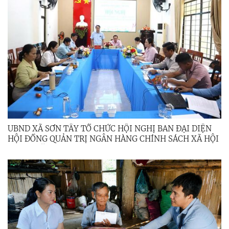
UBND XÃ SƠN TÂY TỔ CHỨC HỘI NGHỊ BAN ĐẠI DIỆN
HỘI ĐỒNG QUẢN TRỊ NGÂN HÀNG CHÍNH SÁCH XÃ HỘI
QUÝ II NĂM 2026