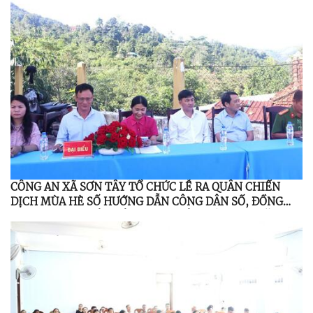
CÔNG AN XÃ SƠN TÂY TỔ CHỨC LỄ RA QUÂN CHIẾN
DỊCH MÙA HÈ SỐ HƯỚNG DẪN CÔNG DÂN SỐ, ĐỒNG
HÀNH CÙNG NHÂN DÂN THỰC HIỆN ĐỀ ÁN 06 NĂM
2026