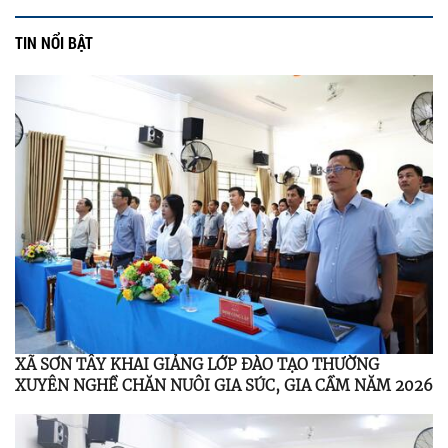
TIN NỔI BẬT
XÃ SƠN TÂY KHAI GIẢNG LỚP ĐÀO TẠO THƯỜNG
XUYÊN NGHỀ CHĂN NUÔI GIA SÚC, GIA CẦM NĂM 2026