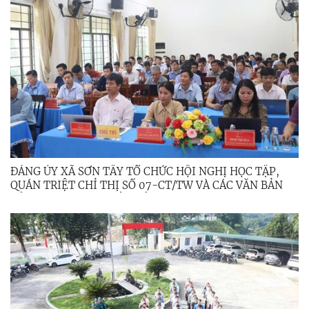
ĐẢNG ỦY XÃ SƠN TÂY TỔ CHỨC HỘI NGHỊ HỌC TẬP,
QUÁN TRIỆT CHỈ THỊ SỐ 07-CT/TW VÀ CÁC VĂN BẢN
CỦA TRUNG ƯƠNG, TỈNH ỦY