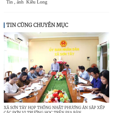
Tin , ảnh Kiều Long
TIN CÙNG CHUYÊN MỤC
XÃ SƠN TÂY HỌP THỐNG NHẤT PHƯƠNG ÁN SẮP XẾP
CÁC ĐƠN VỊ TRƯỜNG HỌC TRÊN ĐỊA BÀN