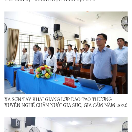
XÃ SƠN TÂY KHAI GIẢNG LỚP ĐÀO TẠO THƯỜNG
XUYÊN NGHỀ CHĂN NUÔI GIA SÚC, GIA CẦM NĂM 2026