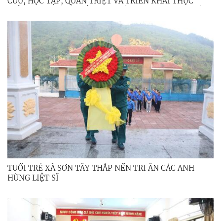
CỨU, HỌC TẬP, QUÁN TRIỆT VÀ TRIỂN KHAI THỰC
HIỆN NGHỊ QUYẾT HỘI NGHỊ LẦN THỨ BA, BAN CHẤP
HÀNH TRUNG ƯƠNG ĐẢNG KHÓA XIV
TUỔI TRẺ XÃ SƠN TÂY THẮP NẾN TRI ÂN CÁC ANH
HÙNG LIỆT SĨ