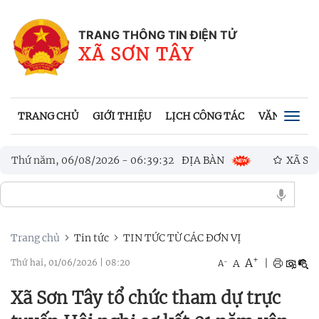
TRANG THÔNG TIN ĐIỆN TỬ
XÃ SƠN TÂY
TRANG CHỦ
GIỚI THIỆU
LỊCH CÔNG TÁC
VĂN BẢN UB
Togg
navig
 VỊ TRƯỜNG HỌC TRÊN ĐỊA BÀN
Thứ năm, 06/08/2026
-
06
:
39
:
34
XÃ SƠN TÂY KHAI 
PHÒNG, LUẬT DÂN QUÂN TỰ VỆ VÀ LUẬT GIÁO DỤC QUỐC PHÒNG
Trang chủ
Tin tức
TIN TỨC TỪ CÁC ĐƠN VỊ
+
A
-
A
|
Thứ hai, 01/06/2026
|
08:20
A
Xã Sơn Tây tổ chức tham dự trực