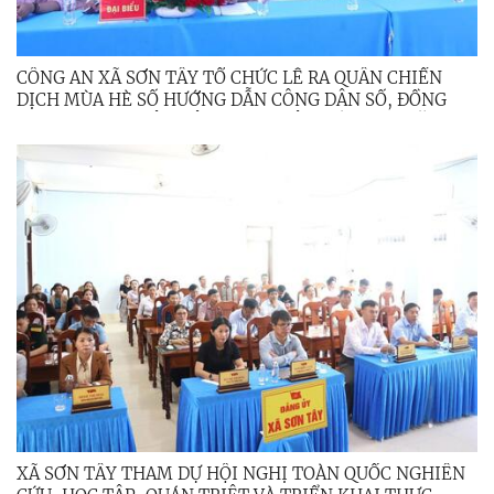
CÔNG AN XÃ SƠN TÂY TỔ CHỨC LỄ RA QUÂN CHIẾN
DỊCH MÙA HÈ SỐ HƯỚNG DẪN CÔNG DÂN SỐ, ĐỒNG
HÀNH CÙNG NHÂN DÂN THỰC HIỆN ĐỀ ÁN 06 NĂM
2026
XÃ SƠN TÂY THAM DỰ HỘI NGHỊ TOÀN QUỐC NGHIÊN