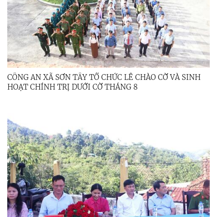
CÔNG AN XÃ SƠN TÂY TỔ CHỨC LỄ CHÀO CỜ VÀ SINH
HOẠT CHÍNH TRỊ DƯỚI CỜ THÁNG 8