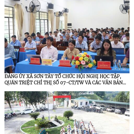
ĐẢNG ỦY XÃ SƠN TÂY TỔ CHỨC HỘI NGHỊ HỌC TẬP,
QUÁN TRIỆT CHỈ THỊ SỐ 07-CT/TW VÀ CÁC VĂN BẢN
CỦA TRUNG ƯƠNG, TỈNH ỦY