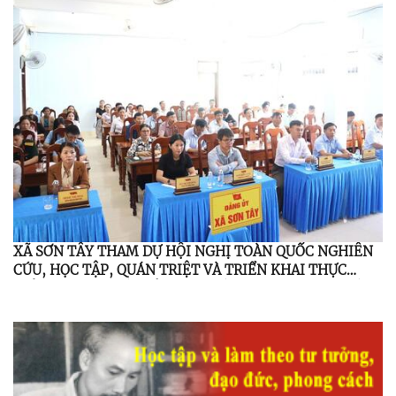
2026
XÃ SƠN TÂY THAM DỰ HỘI NGHỊ TOÀN QUỐC NGHIÊN
CỨU, HỌC TẬP, QUÁN TRIỆT VÀ TRIỂN KHAI THỰC
HIỆN NGHỊ QUYẾT HỘI NGHỊ LẦN THỨ BA, BAN CHẤP
HÀNH TRUNG ƯƠNG ĐẢNG KHÓA XIV