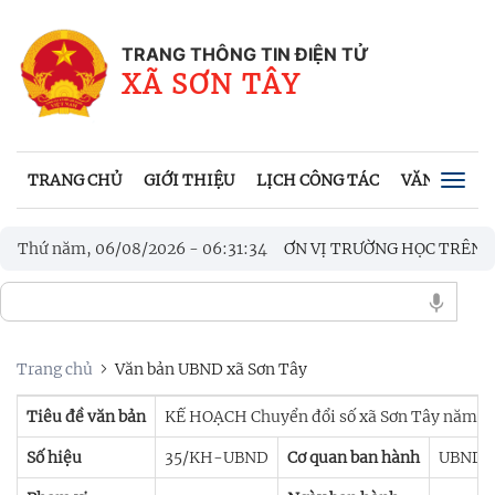
TRANG THÔNG TIN ĐIỆN TỬ
XÃ SƠN TÂY
TRANG CHỦ
GIỚI THIỆU
LỊCH CÔNG TÁC
VĂN BẢN UB
Togg
navig
ẤT PHƯƠNG ÁN SẮP XẾP CÁC ĐƠN VỊ TRƯỜNG HỌC TRÊN ĐỊA B
Thứ năm, 06/08/2026
-
06
:
31
:
35
 HÀNH PHÁP LUẬT VỀ LUẬT QUỐC PHÒNG, LUẬT DÂN QUÂN TỰ V
Trang chủ
Văn bản UBND xã Sơn Tây
Tiêu đề văn bản
KẾ HOẠCH Chuyển đổi số xã Sơn Tây năm 2
Số hiệu
35/KH-UBND
Cơ quan ban hành
UBND x