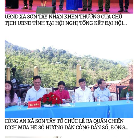
UBND XÃ SƠN TÂY NHẬN KHEN THƯỞNG CỦA CHỦ
TỊCH UBND TỈNH TẠI HỘI NGHỊ TỔNG KẾT ĐẠI HỘI
TDTT LẦN THỨ I NĂM 2026
CÔNG AN XÃ SƠN TÂY TỔ CHỨC LỄ RA QUÂN CHIẾN
DỊCH MÙA HÈ SỐ HƯỚNG DẪN CÔNG DÂN SỐ, ĐỒNG
HÀNH CÙNG NHÂN DÂN THỰC HIỆN ĐỀ ÁN 06 NĂM