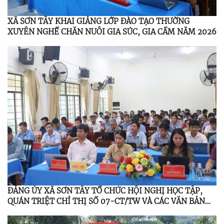
XÃ SƠN TÂY KHAI GIẢNG LỚP ĐÀO TẠO THƯỜNG
XUYÊN NGHỀ CHĂN NUÔI GIA SÚC, GIA CẦM NĂM 2026
ĐẢNG ỦY XÃ SƠN TÂY TỔ CHỨC HỘI NGHỊ HỌC TẬP,
QUÁN TRIỆT CHỈ THỊ SỐ 07-CT/TW VÀ CÁC VĂN BẢN
CỦA TRUNG ƯƠNG, TỈNH ỦY