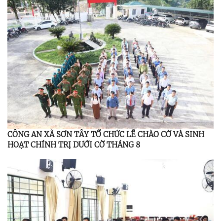
CÔNG AN XÃ SƠN TÂY TỔ CHỨC LỄ CHÀO CỜ VÀ SINH
HOẠT CHÍNH TRỊ DƯỚI CỜ THÁNG 8