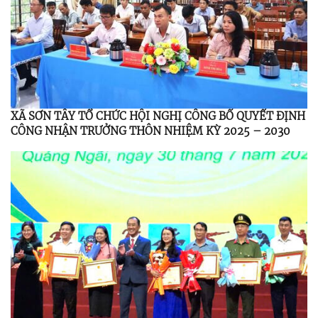
XÃ SƠN TÂY TỔ CHỨC HỘI NGHỊ CÔNG BỐ QUYẾT ĐỊNH
CÔNG NHẬN TRƯỞNG THÔN NHIỆM KỲ 2025 – 2030