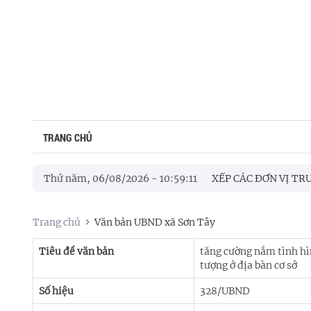
TRANG CHỦ
TÂY HỌP THỐNG NHẤT PHƯƠNG ÁN SẮP XẾP CÁC ĐƠN VỊ TRƯỜN
Thứ năm, 06/08/2026
-
10
:
59
:
12
TÂY TỔNG KẾT THI HÀNH PHÁP LUẬT VỀ LUẬT QUỐC PHÒNG, L
Trang chủ
Văn bản UBND xã Sơn Tây
Tiêu đề văn bản
tăng cường nắm tình hìn
tượng ở địa bàn cơ sở
Số hiệu
328/UBND