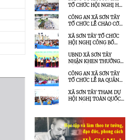
TỔ CHỨC HỘI NGHỊ HỌC
GIA CẦM NĂM 2026
TẬP, QUÁN TRIỆT CHỈ
CÔNG AN XÃ SƠN TÂY
THỊ SỐ 07-CT/TW VÀ
TỔ CHỨC LỄ CHÀO CỜ
CÁC VĂN BẢN CỦA
VÀ SINH HOẠT CHÍNH
TRUNG ƯƠNG, TỈNH ỦY
XÃ SƠN TÂY TỔ CHỨC
TRỊ DƯỚI CỜ THÁNG 8
HỘI NGHỊ CÔNG BỐ
QUYẾT ĐỊNH CÔNG
UBND XÃ SƠN TÂY
NHẬN TRƯỞNG THÔN
NHẬN KHEN THƯỞNG
NHIỆM KỲ 2025 – 2030
CỦA CHỦ TỊCH UBND
CÔNG AN XÃ SƠN TÂY
TỈNH TẠI HỘI NGHỊ
TỔ CHỨC LỄ RA QUÂN
TỔNG KẾT ĐẠI HỘI
CHIẾN DỊCH MÙA HÈ SỐ
TDTT LẦN THỨ I NĂM
XÃ SƠN TÂY THAM DỰ
HƯỚNG DẪN CÔNG DÂN
2026
HỘI NGHỊ TOÀN QUỐC
SỐ, ĐỒNG HÀNH CÙNG
NGHIÊN CỨU, HỌC TẬP,
NHÂN DÂN THỰC HIỆN
QUÁN TRIỆT VÀ TRIỂN
ĐỀ ÁN 06 NĂM 2026
KHAI THỰC HIỆN NGHỊ
QUYẾT HỘI NGHỊ LẦN
THỨ BA, BAN CHẤP
HÀNH TRUNG ƯƠNG