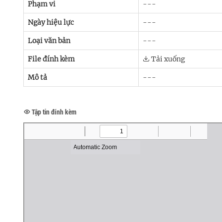
Phạm vi
---
Ngày hiệu lực
---
Loại văn bản
---
File đính kèm
Tải xuống
Mô tả
---
Tập tin đính kèm