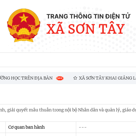
TRANG THÔNG TIN ĐIỆN TỬ
XÃ SƠN TÂY
G HỌC TRÊN ĐỊA BÀN
XÃ SƠN TÂY KHAI GIẢNG LỚP
UẬT DÂN QUÂN TỰ VỆ VÀ LUẬT GIÁO DỤC QUỐC PHÒNG VÀ AN N
h, giải quyết mâu thuẫn trong nội bộ Nhân dân và quản lý, giáo d
Cơ quan ban hành
---