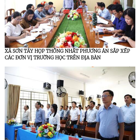
XÃ SƠN TÂY HỌP THỐNG NHẤT PHƯƠNG ÁN SẮP XẾP
CÁC ĐƠN VỊ TRƯỜNG HỌC TRÊN ĐỊA BÀN