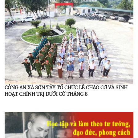
CÔNG AN XÃ SƠN TÂY TỔ CHỨC LỄ CHÀO CỜ VÀ SINH
HOẠT CHÍNH TRỊ DƯỚI CỜ THÁNG 8