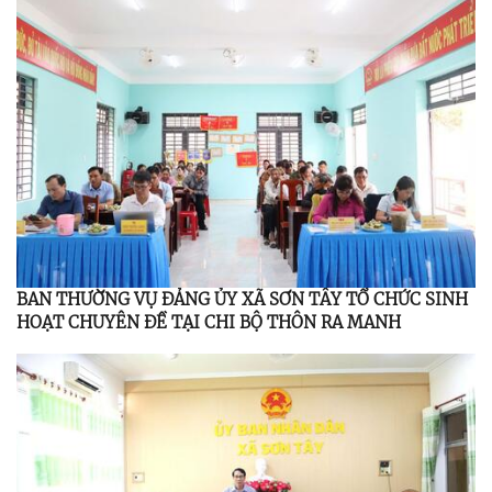
BAN THƯỜNG VỤ ĐẢNG ỦY XÃ SƠN TÂY TỔ CHỨC SINH
HOẠT CHUYÊN ĐỀ TẠI CHI BỘ THÔN RA MANH