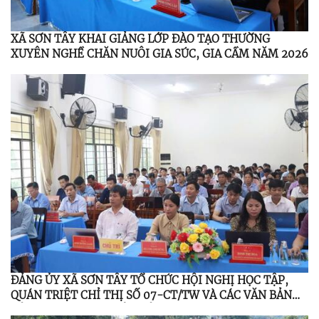
XÃ SƠN TÂY KHAI GIẢNG LỚP ĐÀO TẠO THƯỜNG
XUYÊN NGHỀ CHĂN NUÔI GIA SÚC, GIA CẦM NĂM 2026
ĐẢNG ỦY XÃ SƠN TÂY TỔ CHỨC HỘI NGHỊ HỌC TẬP,
QUÁN TRIỆT CHỈ THỊ SỐ 07-CT/TW VÀ CÁC VĂN BẢN
CỦA TRUNG ƯƠNG, TỈNH ỦY