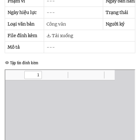
Phạm vi
---
Ngày ban hành
Ngày hiệu lực
---
Trạng thái
Loại văn bản
Công văn
Người ký
File đính kèm
Tải xuống
Mô tả
---
Tập tin đính kèm