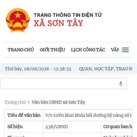
TRANG THÔNG TIN ĐIỆN TỬ
XÃ SƠN TÂY
TRANG CHỦ
GIỚI THIỆU
LỊCH CÔNG TÁC
VĂN BẢN UB
Togg
navig
OÀN CÔNG TÁC XÃ BA TƠ THAM QUAN, HỌC TẬP, TRAO ĐỔI KIN
Thứ bảy, 08/08/2026
-
12
:
38
:
54
ÁC ANH HÙNG LIỆT SĨ
Trang chủ
Văn bản UBND xã Sơn Tây
Tiêu đề văn bản
V/v triển khai khóa bồi dưỡng kỹ năng số tr
Số hiệu
436/UBND
Cơ quan ban hà