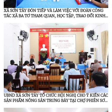
XÃ SƠN TÂY ĐÓN TIẾP VÀ LÀM VIỆC VỚI ĐOÀN CÔNG
TÁC XÃ BA TƠ THAM QUAN, HỌC TẬP, TRAO ĐỔI KINH
NGHIỆM
UBND XÃ SƠN TÂY TỔ CHỨC HỘI NGHỊ CHO Ý KIẾN CÁC
SẢN PHẨM NÔNG SẢN TRƯNG BÀY TẠI CHỢ PHIÊN SƠN
TÂY THƯỢNG