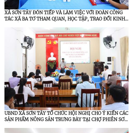
XÃ SƠN TÂY ĐÓN TIẾP VÀ LÀM VIỆC VỚI ĐOÀN CÔNG
TÁC XÃ BA TƠ THAM QUAN, HỌC TẬP, TRAO ĐỔI KINH
NGHIỆM
UBND XÃ SƠN TÂY TỔ CHỨC HỘI NGHỊ CHO Ý KIẾN CÁC
SẢN PHẨM NÔNG SẢN TRƯNG BÀY TẠI CHỢ PHIÊN SƠN
TÂY THƯỢNG