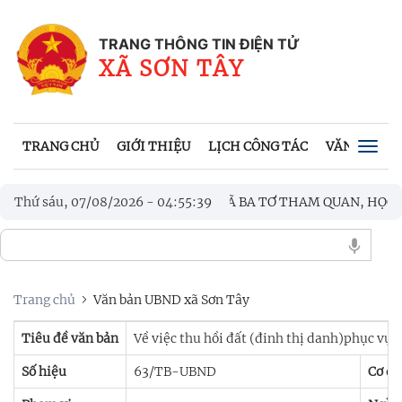
TRANG THÔNG TIN ĐIỆN TỬ
XÃ SƠN TÂY
TRANG CHỦ
GIỚI THIỆU
LỊCH CÔNG TÁC
VĂN BẢN UB
Togg
navig
ÀM VIỆC VỚI ĐOÀN CÔNG TÁC XÃ BA TƠ THAM QUAN, HỌC TẬP, 
Thứ sáu, 07/08/2026
-
04
:
55
:
40
NẾN TRI ÂN CÁC ANH HÙNG LIỆT SĨ
Trang chủ
Văn bản UBND xã Sơn Tây
Tiêu đề văn bản
Về việc thu hồi đất (đinh thị danh)phục vụ
Số hiệu
63/TB-UBND
Cơ qu