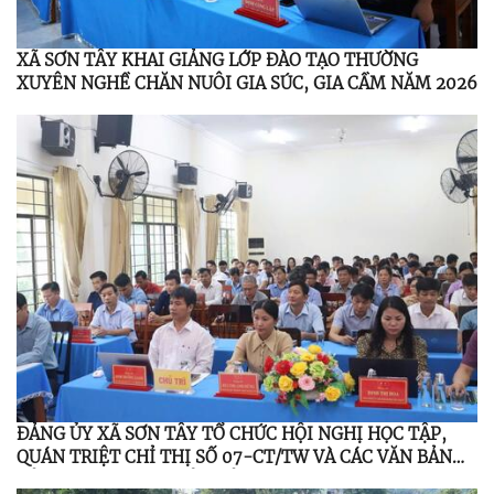
XÃ SƠN TÂY KHAI GIẢNG LỚP ĐÀO TẠO THƯỜNG
XUYÊN NGHỀ CHĂN NUÔI GIA SÚC, GIA CẦM NĂM 2026
ĐẢNG ỦY XÃ SƠN TÂY TỔ CHỨC HỘI NGHỊ HỌC TẬP,
QUÁN TRIỆT CHỈ THỊ SỐ 07-CT/TW VÀ CÁC VĂN BẢN
CỦA TRUNG ƯƠNG, TỈNH ỦY