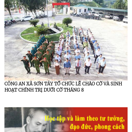
CÔNG AN XÃ SƠN TÂY TỔ CHỨC LỄ CHÀO CỜ VÀ SINH
HOẠT CHÍNH TRỊ DƯỚI CỜ THÁNG 8