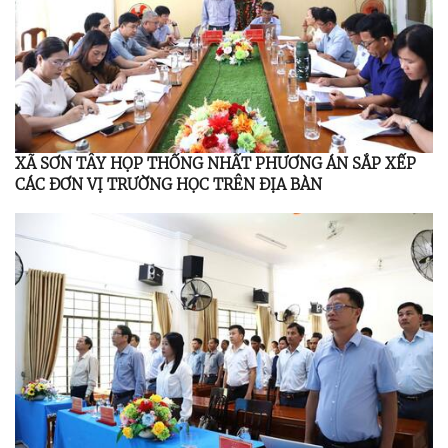
XÃ SƠN TÂY HỌP THỐNG NHẤT PHƯƠNG ÁN SẮP XẾP
CÁC ĐƠN VỊ TRƯỜNG HỌC TRÊN ĐỊA BÀN