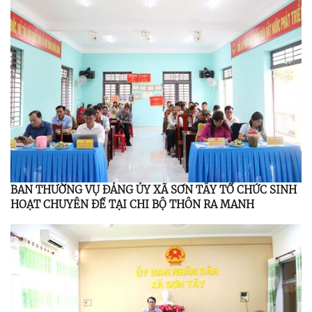
BAN THƯỜNG VỤ ĐẢNG ỦY XÃ SƠN TÂY TỔ CHỨC SINH
HOẠT CHUYÊN ĐỀ TẠI CHI BỘ THÔN RA MANH