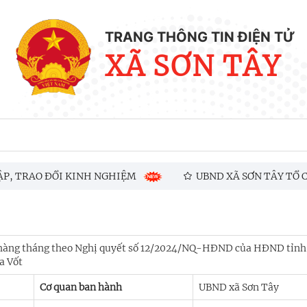
TRANG THÔNG TIN ĐIỆN TỬ
XÃ SƠN TÂY
, TRAO ĐỔI KINH NGHIỆM
UBND XÃ SƠN TÂY TỔ CHỨ
ợ hàng tháng theo Nghị quyết số 12/2024/NQ-HĐND của HĐND tỉn
a Vốt
Cơ quan ban hành
UBND xã Sơn Tây