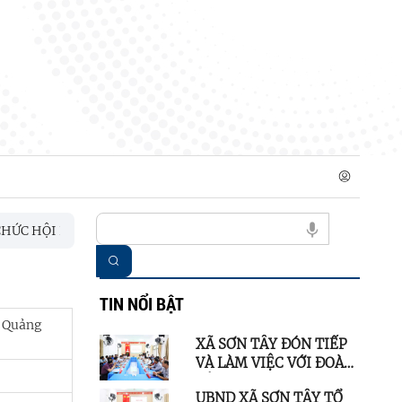
C HỘI NGHỊ CHO Ý KIẾN CÁC SẢN PHẨM NÔNG SẢN TRƯNG BÀY
TIN NỔI BẬT
h Quảng
XÃ SƠN TÂY ĐÓN TIẾP
VÀ LÀM VIỆC VỚI ĐOÀN
CÔNG TÁC XÃ BA TƠ
UBND XÃ SƠN TÂY TỔ
THAM QUAN, HỌC TẬP,