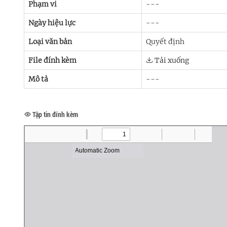
Phạm vi
---
Ngày hiệu lực
---
Loại văn bản
Quyết định
File đính kèm
Tải xuống
Mô tả
---
Tập tin đính kèm