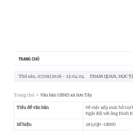
TRANG CHỦ
LÀM VIỆC VỚI ĐOÀN CÔNG TÁC XÃ BA TƠ THAM QUAN, HỌC TẬP
Thứ sáu, 07/08/2026
-
23
:
04
:
04
P NẾN TRI ÂN CÁC ANH HÙNG LIỆT SĨ
Trang chủ
Văn bản UBND xã Sơn Tây
Tiêu đề văn bản
Về việc xếp mức hỗ tr
Ngãi đối với ông Đinh K
Số hiệu
285/QĐ-UBND