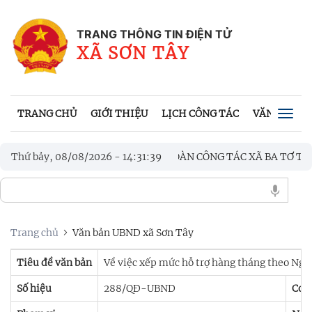
TRANG THÔNG TIN ĐIỆN TỬ
XÃ SƠN TÂY
TRANG CHỦ
GIỚI THIỆU
LỊCH CÔNG TÁC
VĂN BẢN UB
Togg
navig
ĐÓN TIẾP VÀ LÀM VIỆC VỚI ĐOÀN CÔNG TÁC XÃ BA TƠ THAM Q
Thứ bảy, 08/08/2026
-
14
:
31
:
40
 SƠN TÂY THẮP NẾN TRI ÂN CÁC ANH HÙNG LIỆT SĨ
Trang chủ
Văn bản UBND xã Sơn Tây
Tiêu đề văn bản
Về việc xếp mức hỗ trợ hàng tháng theo Ng
Số hiệu
288/QĐ-UBND
Cơ 