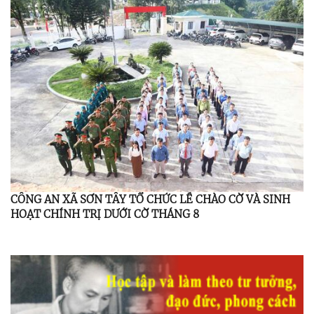
CÔNG AN XÃ SƠN TÂY TỔ CHỨC LỄ CHÀO CỜ VÀ SINH
HOẠT CHÍNH TRỊ DƯỚI CỜ THÁNG 8