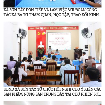
XÃ SƠN TÂY ĐÓN TIẾP VÀ LÀM VIỆC VỚI ĐOÀN CÔNG
TÁC XÃ BA TƠ THAM QUAN, HỌC TẬP, TRAO ĐỔI KINH
NGHIỆM
UBND XÃ SƠN TÂY TỔ CHỨC HỘI NGHỊ CHO Ý KIẾN CÁC
SẢN PHẨM NÔNG SẢN TRƯNG BÀY TẠI CHỢ PHIÊN SƠN
TÂY THƯỢNG