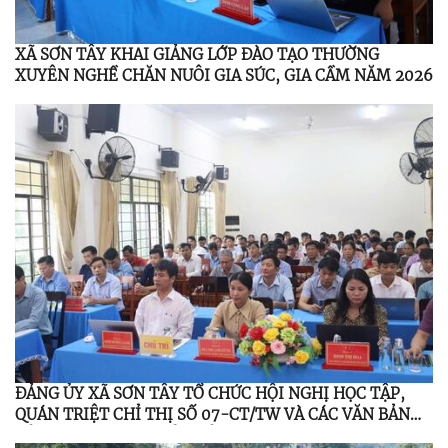
XÃ SƠN TÂY KHAI GIẢNG LỚP ĐÀO TẠO THƯỜNG
XUYÊN NGHỀ CHĂN NUÔI GIA SÚC, GIA CẦM NĂM 2026
ĐẢNG ỦY XÃ SƠN TÂY TỔ CHỨC HỘI NGHỊ HỌC TẬP,
QUÁN TRIỆT CHỈ THỊ SỐ 07-CT/TW VÀ CÁC VĂN BẢN
CỦA TRUNG ƯƠNG, TỈNH ỦY