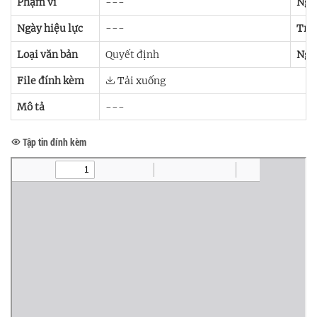
Phạm vi
---
Ngà
Ngày hiệu lực
---
Trạn
Loại văn bản
Quyết định
Ngư
File đính kèm
Tải xuống
Mô tả
---
Tập tin đính kèm