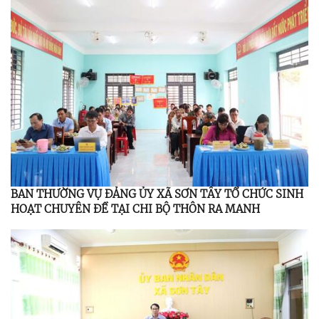
BAN THƯỜNG VỤ ĐẢNG ỦY XÃ SƠN TÂY TỔ CHỨC SINH
HOẠT CHUYÊN ĐỀ TẠI CHI BỘ THÔN RA MANH