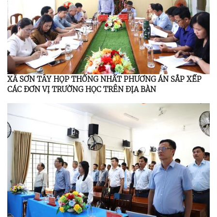
XÃ SƠN TÂY HỌP THỐNG NHẤT PHƯƠNG ÁN SẮP XẾP
CÁC ĐƠN VỊ TRƯỜNG HỌC TRÊN ĐỊA BÀN