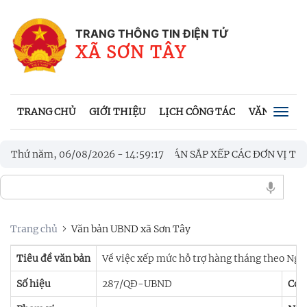
TRANG THÔNG TIN ĐIỆN TỬ
XÃ SƠN TÂY
TRANG CHỦ
GIỚI THIỆU
LỊCH CÔNG TÁC
VĂN BẢN UB
Togg
navig
Y HỌP THỐNG NHẤT PHƯƠNG ÁN SẮP XẾP CÁC ĐƠN VỊ TRƯỜNG H
Thứ năm, 06/08/2026
-
14
:
59
:
18
 TỔNG KẾT THI HÀNH PHÁP LUẬT VỀ LUẬT QUỐC PHÒNG, LUẬT
Trang chủ
Văn bản UBND xã Sơn Tây
Tiêu đề văn bản
Về việc xếp mức hỗ trợ hàng tháng theo N
Số hiệu
287/QĐ-UBND
Cơ 