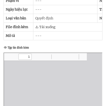
Phạm vi
---
Ngà
Ngày hiệu lực
---
Trạ
Loại văn bản
Quyết định
Ngư
File đính kèm
Tải xuống
Mô tả
---
Tập tin đính kèm