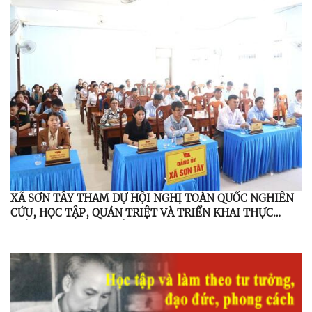
2026
XÃ SƠN TÂY THAM DỰ HỘI NGHỊ TOÀN QUỐC NGHIÊN
CỨU, HỌC TẬP, QUÁN TRIỆT VÀ TRIỂN KHAI THỰC
HIỆN NGHỊ QUYẾT HỘI NGHỊ LẦN THỨ BA, BAN CHẤP
HÀNH TRUNG ƯƠNG ĐẢNG KHÓA XIV