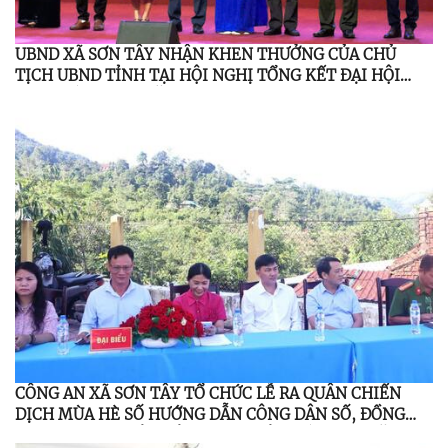
UBND XÃ SƠN TÂY NHẬN KHEN THƯỞNG CỦA CHỦ
TỊCH UBND TỈNH TẠI HỘI NGHỊ TỔNG KẾT ĐẠI HỘI
TDTT LẦN THỨ I NĂM 2026
CÔNG AN XÃ SƠN TÂY TỔ CHỨC LỄ RA QUÂN CHIẾN
DỊCH MÙA HÈ SỐ HƯỚNG DẪN CÔNG DÂN SỐ, ĐỒNG
HÀNH CÙNG NHÂN DÂN THỰC HIỆN ĐỀ ÁN 06 NĂM