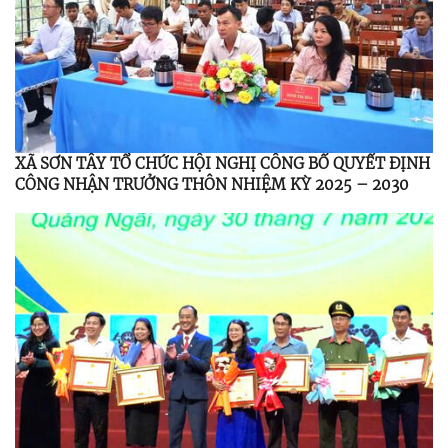
XÃ SƠN TÂY TỔ CHỨC HỘI NGHỊ CÔNG BỐ QUYẾT ĐỊNH
CÔNG NHẬN TRƯỞNG THÔN NHIỆM KỲ 2025 – 2030