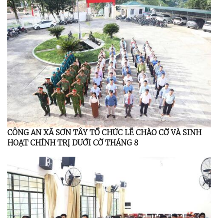
CÔNG AN XÃ SƠN TÂY TỔ CHỨC LỄ CHÀO CỜ VÀ SINH
HOẠT CHÍNH TRỊ DƯỚI CỜ THÁNG 8