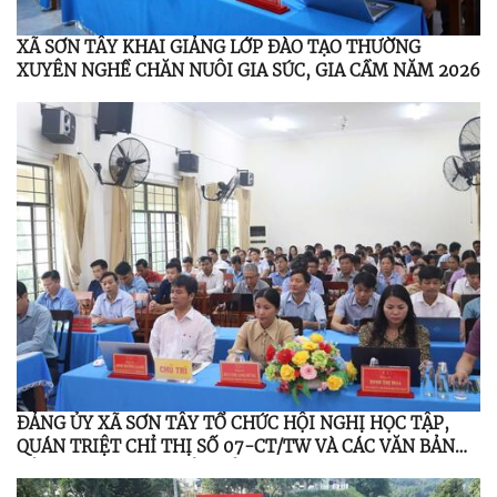
XÃ SƠN TÂY KHAI GIẢNG LỚP ĐÀO TẠO THƯỜNG
XUYÊN NGHỀ CHĂN NUÔI GIA SÚC, GIA CẦM NĂM 2026
ĐẢNG ỦY XÃ SƠN TÂY TỔ CHỨC HỘI NGHỊ HỌC TẬP,
QUÁN TRIỆT CHỈ THỊ SỐ 07-CT/TW VÀ CÁC VĂN BẢN
CỦA TRUNG ƯƠNG, TỈNH ỦY