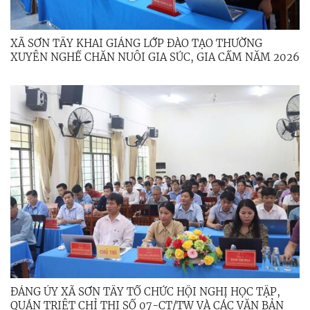
XÃ SƠN TÂY KHAI GIẢNG LỚP ĐÀO TẠO THƯỜNG
XUYÊN NGHỀ CHĂN NUÔI GIA SÚC, GIA CẦM NĂM 2026
ĐẢNG ỦY XÃ SƠN TÂY TỔ CHỨC HỘI NGHỊ HỌC TẬP,
QUÁN TRIỆT CHỈ THỊ SỐ 07-CT/TW VÀ CÁC VĂN BẢN