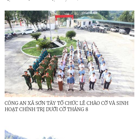
CỦA TRUNG ƯƠNG, TỈNH ỦY
CÔNG AN XÃ SƠN TÂY TỔ CHỨC LỄ CHÀO CỜ VÀ SINH
HOẠT CHÍNH TRỊ DƯỚI CỜ THÁNG 8