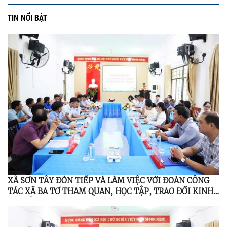
TIN NỔI BẬT
XÃ SƠN TÂY ĐÓN TIẾP VÀ LÀM VIỆC VỚI ĐOÀN CÔNG
TÁC XÃ BA TƠ THAM QUAN, HỌC TẬP, TRAO ĐỔI KINH
NGHIỆM