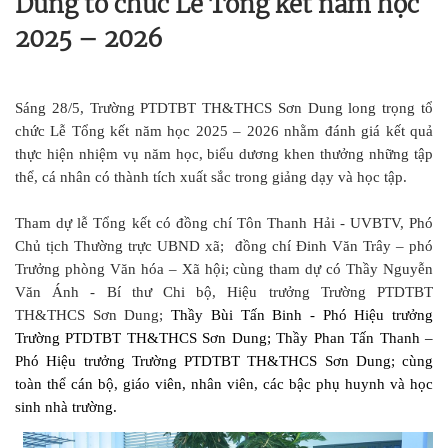
Dung tổ chức Lễ Tổng kết năm học
2025 – 2026
Sáng 28/5, Trường PTDTBT TH&THCS Sơn Dung long trọng tổ
chức Lễ Tổng kết năm học 2025 – 2026 nhằm đánh giá kết quả
thực hiện nhiệm vụ năm học, biểu dương khen thưởng những tập
thể, cá nhân có thành tích xuất sắc trong giảng dạy và học tập.
Tham dự lễ Tổng kết có đồng chí Tôn Thanh Hải - UVBTV, Phó
Chủ tịch Thường trực UBND xã; đồng chí Đinh Văn Trây – phó
Trưởng phòng Văn hóa – Xã hội; cùng tham dự có Thầy Nguyễn
Văn Ánh - Bí thư Chi bộ, Hiệu trưởng Trường PTDTBT
TH&THCS Sơn Dung;
Thầy Bùi Tấn Binh - Phó Hiệu trưởng
Trường PTDTBT TH&THCS Sơn Dung; Thầy Phan Tấn Thanh –
Phó Hiệu trưởng Trường PTDTBT TH&THCS Sơn Dung; cùng
toàn thể cán bộ, giáo viên, nhân viên, các bậc phụ huynh và học
sinh nhà trường.