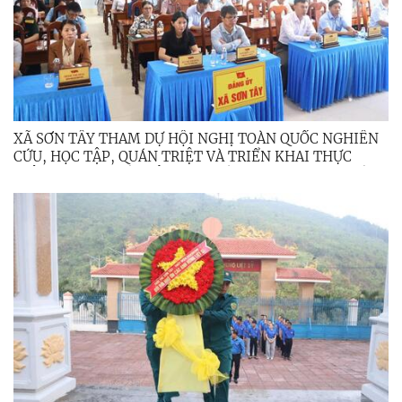
XÃ SƠN TÂY THAM DỰ HỘI NGHỊ TOÀN QUỐC NGHIÊN
CỨU, HỌC TẬP, QUÁN TRIỆT VÀ TRIỂN KHAI THỰC
HIỆN NGHỊ QUYẾT HỘI NGHỊ LẦN THỨ BA, BAN CHẤP
HÀNH TRUNG ƯƠNG ĐẢNG KHÓA XIV