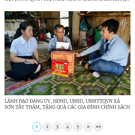
QUÝ II NĂM 2026
LÃNH ĐẠO ĐẢNG ỦY, HĐND, UBND, UBMTTQVN XÃ
SƠN TÂY THĂM, TẶNG QUÀ CÁC GIA ĐÌNH CHÍNH SÁCH
NHÂN DỊP KỶ NIỆM 79 NĂM NGÀY THƯƠNG BINH -
LIỆT SĨ (27/7/1947 - 27/7/2026)
1
2
3
4
5
»
»»