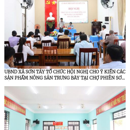
UBND XÃ SƠN TÂY TỔ CHỨC HỘI NGHỊ CHO Ý KIẾN CÁC
SẢN PHẨM NÔNG SẢN TRƯNG BÀY TẠI CHỢ PHIÊN SƠN
TÂY THƯỢNG