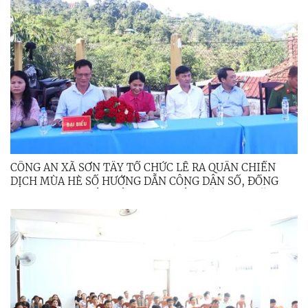
CÔNG AN XÃ SƠN TÂY TỔ CHỨC LỄ RA QUÂN CHIẾN
DỊCH MÙA HÈ SỐ HƯỚNG DẪN CÔNG DÂN SỐ, ĐỒNG
HÀNH CÙNG NHÂN DÂN THỰC HIỆN ĐỀ ÁN 06 NĂM
2026