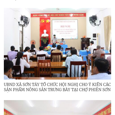
NGHIỆM
UBND XÃ SƠN TÂY TỔ CHỨC HỘI NGHỊ CHO Ý KIẾN CÁC
SẢN PHẨM NÔNG SẢN TRƯNG BÀY TẠI CHỢ PHIÊN SƠN
TÂY THƯỢNG