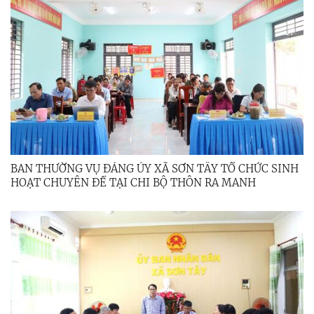
BAN THƯỜNG VỤ ĐẢNG ỦY XÃ SƠN TÂY TỔ CHỨC SINH
HOẠT CHUYÊN ĐỀ TẠI CHI BỘ THÔN RA MANH