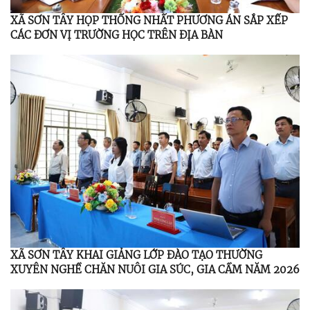
XÃ SƠN TÂY HỌP THỐNG NHẤT PHƯƠNG ÁN SẮP XẾP
CÁC ĐƠN VỊ TRƯỜNG HỌC TRÊN ĐỊA BÀN
XÃ SƠN TÂY KHAI GIẢNG LỚP ĐÀO TẠO THƯỜNG
XUYÊN NGHỀ CHĂN NUÔI GIA SÚC, GIA CẦM NĂM 2026