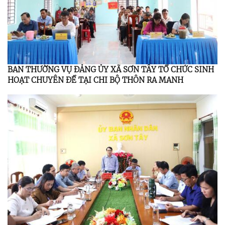
BAN THƯỜNG VỤ ĐẢNG ỦY XÃ SƠN TÂY TỔ CHỨC SINH
HOẠT CHUYÊN ĐỀ TẠI CHI BỘ THÔN RA MANH