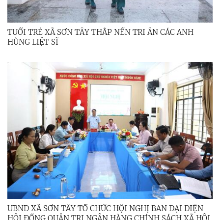
TUỔI TRẺ XÃ SƠN TÂY THẮP NẾN TRI ÂN CÁC ANH
HÙNG LIỆT SĨ
UBND XÃ SƠN TÂY TỔ CHỨC HỘI NGHỊ BAN ĐẠI DIỆN
HỘI ĐỒNG QUẢN TRỊ NGÂN HÀNG CHÍNH SÁCH XÃ HỘI