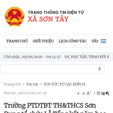
TRANG THÔNG TIN ĐIỆN TỬ
XÃ SƠN TÂY
TRANG CHỦ
GIỚI THIỆU
LỊCH CÔNG TÁC
VĂN BẢN UB
Togg
navig
 XÃ BA TƠ THAM QUAN, HỌC TẬP, TRAO ĐỔI KINH NGHIỆM
Chủ nhật, 09/08/2026
-
09
:
13
:
40
IỆT SĨ
Trang chủ
Tin tức
TIN TỨC TỪ CÁC ĐƠN VỊ
+
A
-
A
|
Thứ sáu, 29/05/2026
|
07:48
A
Trường PTDTBT TH&THCS Sơn