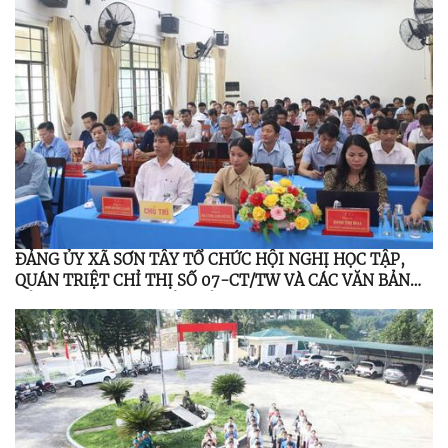
ĐẢNG ỦY XÃ SƠN TÂY TỔ CHỨC HỘI NGHỊ HỌC TẬP,
QUÁN TRIỆT CHỈ THỊ SỐ 07-CT/TW VÀ CÁC VĂN BẢN
CỦA TRUNG ƯƠNG, TỈNH ỦY