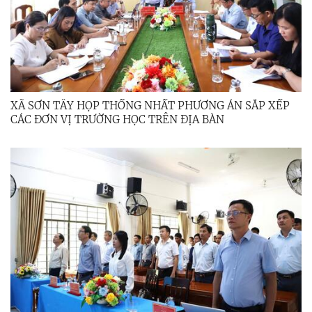
XÃ SƠN TÂY HỌP THỐNG NHẤT PHƯƠNG ÁN SẮP XẾP
CÁC ĐƠN VỊ TRƯỜNG HỌC TRÊN ĐỊA BÀN