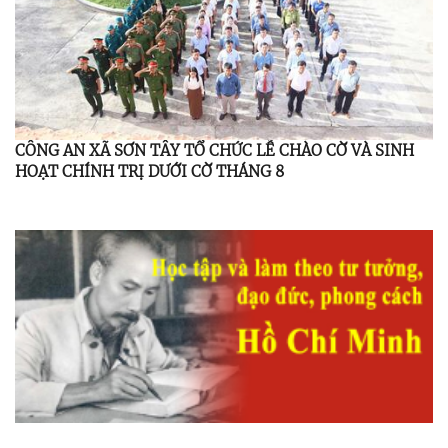
CÔNG AN XÃ SƠN TÂY TỔ CHỨC LỄ CHÀO CỜ VÀ SINH
HOẠT CHÍNH TRỊ DƯỚI CỜ THÁNG 8