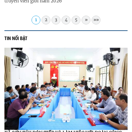
truyền viên giỏi năm 2026
1
2
3
4
5
»
»»
TIN NỔI BẬT