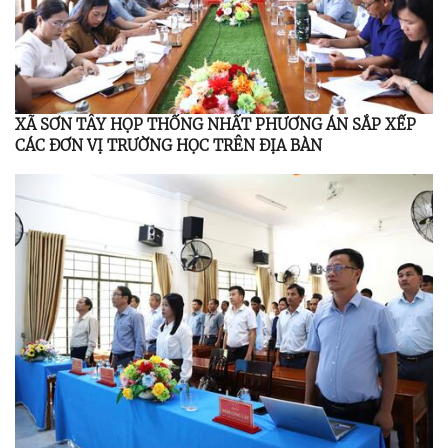
XÃ SƠN TÂY HỌP THỐNG NHẤT PHƯƠNG ÁN SẮP XẾP
CÁC ĐƠN VỊ TRƯỜNG HỌC TRÊN ĐỊA BÀN