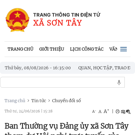
TRANG THÔNG TIN ĐIỆN TỬ
XÃ SƠN TÂY
TRANG CHỦ
GIỚI THIỆU
LỊCH CÔNG TÁC
VĂN BẢN UB
Togg
navig
G TÁC XÃ BA TƠ THAM QUAN, HỌC TẬP, TRAO ĐỔI KINH NGHIỆM
Thứ bảy, 08/08/2026
-
16
:
35
:
02
ÙNG LIỆT SĨ
Trang chủ
Tin tức
Chuyển đổi số
+
A
-
A
|
Thứ tư, 24/06/2026
|
15:28
A
Ban Thường vụ Đảng ủy xã Sơn Tây