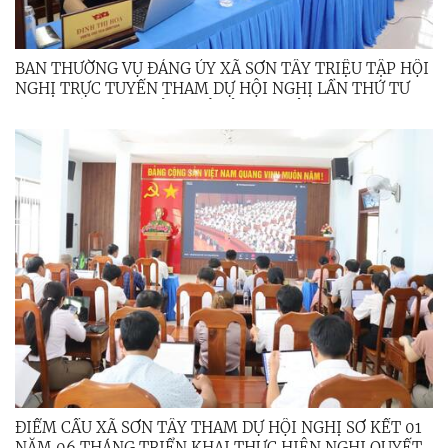
BAN THƯỜNG VỤ ĐẢNG ỦY XÃ SƠN TÂY TRIỆU TẬP HỘI
NGHỊ TRỰC TUYẾN THAM DỰ HỘI NGHỊ LẦN THỨ TƯ
BAN CHẤP HÀNH ĐẢNG BỘ TỈNH NHIỆM KỲ 2025 –
2030
ĐIỂM CẦU XÃ SƠN TÂY THAM DỰ HỘI NGHỊ SƠ KẾT 01
NĂM 06 THÁNG TRIỂN KHAI THỰC HIỆN NGHỊ QUYẾT