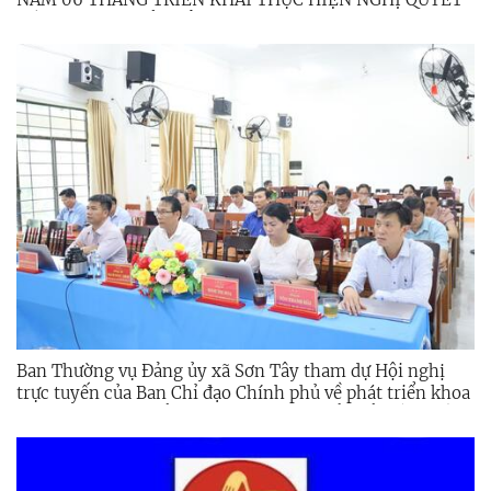
SỐ 57-NQ/TW CỦA BỘ CHÍNH TRỊ
Ban Thường vụ Đảng ủy xã Sơn Tây tham dự Hội nghị
trực tuyến của Ban Chỉ đạo Chính phủ về phát triển khoa
học, công nghệ, đổi mới sáng tạo, chuyển đổi số và Đề án
06