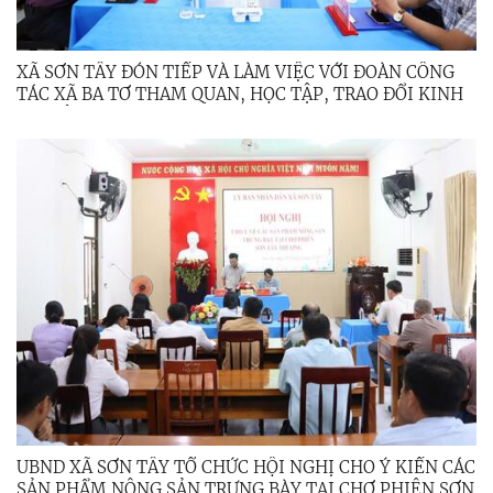
XÃ SƠN TÂY ĐÓN TIẾP VÀ LÀM VIỆC VỚI ĐOÀN CÔNG
TÁC XÃ BA TƠ THAM QUAN, HỌC TẬP, TRAO ĐỔI KINH
NGHIỆM
UBND XÃ SƠN TÂY TỔ CHỨC HỘI NGHỊ CHO Ý KIẾN CÁC
SẢN PHẨM NÔNG SẢN TRƯNG BÀY TẠI CHỢ PHIÊN SƠN