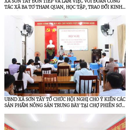
XÃ SƠN TÂY ĐÓN TIẾP VÀ LÀM VIỆC VỚI ĐOÀN CÔNG
TÁC XÃ BA TƠ THAM QUAN, HỌC TẬP, TRAO ĐỔI KINH
NGHIỆM
UBND XÃ SƠN TÂY TỔ CHỨC HỘI NGHỊ CHO Ý KIẾN CÁC
SẢN PHẨM NÔNG SẢN TRƯNG BÀY TẠI CHỢ PHIÊN SƠN
TÂY THƯỢNG