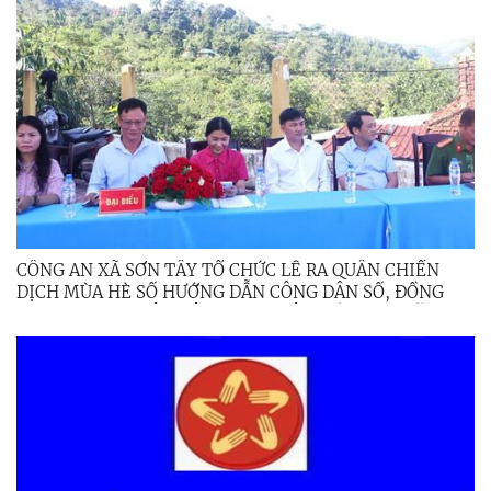
CÔNG AN XÃ SƠN TÂY TỔ CHỨC LỄ RA QUÂN CHIẾN
DỊCH MÙA HÈ SỐ HƯỚNG DẪN CÔNG DÂN SỐ, ĐỒNG
HÀNH CÙNG NHÂN DÂN THỰC HIỆN ĐỀ ÁN 06 NĂM
2026