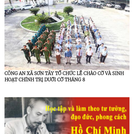
CÔNG AN XÃ SƠN TÂY TỔ CHỨC LỄ CHÀO CỜ VÀ SINH
HOẠT CHÍNH TRỊ DƯỚI CỜ THÁNG 8