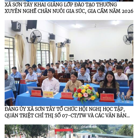
XÃ SƠN TÂY KHAI GIẢNG LỚP ĐÀO TẠO THƯỜNG
XUYÊN NGHỀ CHĂN NUÔI GIA SÚC, GIA CẦM NĂM 2026
ĐẢNG ỦY XÃ SƠN TÂY TỔ CHỨC HỘI NGHỊ HỌC TẬP,
QUÁN TRIỆT CHỈ THỊ SỐ 07-CT/TW VÀ CÁC VĂN BẢN
CỦA TRUNG ƯƠNG, TỈNH ỦY