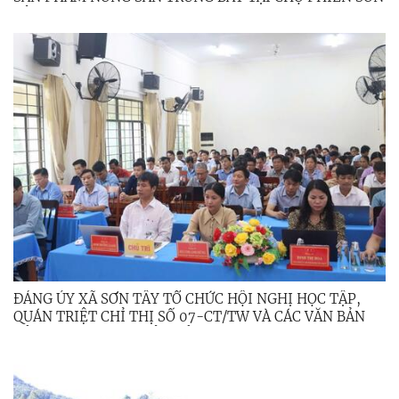
TÂY THƯỢNG
ĐẢNG ỦY XÃ SƠN TÂY TỔ CHỨC HỘI NGHỊ HỌC TẬP,
QUÁN TRIỆT CHỈ THỊ SỐ 07-CT/TW VÀ CÁC VĂN BẢN
CỦA TRUNG ƯƠNG, TỈNH ỦY