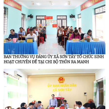
BAN THƯỜNG VỤ ĐẢNG ỦY XÃ SƠN TÂY TỔ CHỨC SINH
HOẠT CHUYÊN ĐỀ TẠI CHI BỘ THÔN RA MANH