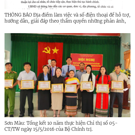
THÔNG BÁO Địa điểm làm việc và số điện thoại để hỗ trợ,
hướng dẫn, giải đáp theo thẩm quyền những phản ánh,
kiến nghị của cá nhân, tổ chức về thực hiện thủ tục hành
chính, cung cấp dịch vụ công trên địa bàn xã Sơn Tây
Sơn Màu: Tổng kết 10 năm thực hiện Chỉ thị số 05-
CT/TW ngày 15/5/2016 của Bộ Chính trị.