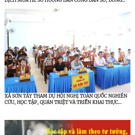
DỊCH MÙA HÈ SỐ HƯỚNG DẪN CÔNG DÂN SỐ, ĐỒNG
HÀNH CÙNG NHÂN DÂN THỰC HIỆN ĐỀ ÁN 06 NĂM
2026
XÃ SƠN TÂY THAM DỰ HỘI NGHỊ TOÀN QUỐC NGHIÊN
CỨU, HỌC TẬP, QUÁN TRIỆT VÀ TRIỂN KHAI THỰC
HIỆN NGHỊ QUYẾT HỘI NGHỊ LẦN THỨ BA, BAN CHẤP
HÀNH TRUNG ƯƠNG ĐẢNG KHÓA XIV