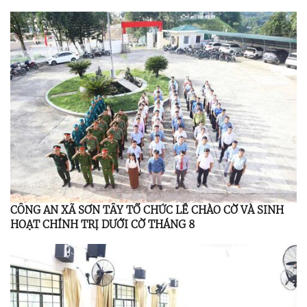
CỦA TRUNG ƯƠNG, TỈNH ỦY
CÔNG AN XÃ SƠN TÂY TỔ CHỨC LỄ CHÀO CỜ VÀ SINH
HOẠT CHÍNH TRỊ DƯỚI CỜ THÁNG 8