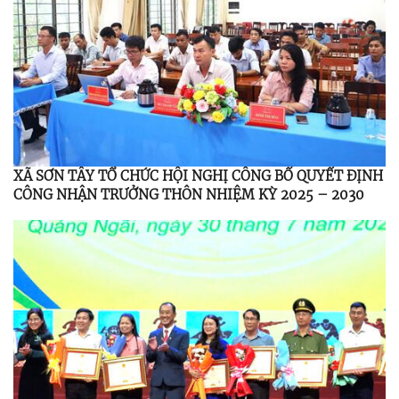
XÃ SƠN TÂY TỔ CHỨC HỘI NGHỊ CÔNG BỐ QUYẾT ĐỊNH
CÔNG NHẬN TRƯỞNG THÔN NHIỆM KỲ 2025 – 2030