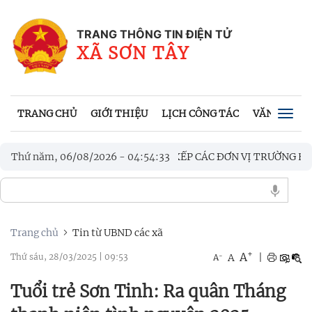
TRANG THÔNG TIN ĐIỆN TỬ
XÃ SƠN TÂY
TRANG CHỦ
GIỚI THIỆU
LỊCH CÔNG TÁC
VĂN BẢN UB
Togg
navig
T PHƯƠNG ÁN SẮP XẾP CÁC ĐƠN VỊ TRƯỜNG HỌC TRÊN ĐỊA BÀ
Thứ năm, 06/08/2026
-
04
:
54
:
35
HÀNH PHÁP LUẬT VỀ LUẬT QUỐC PHÒNG, LUẬT DÂN QUÂN TỰ VỆ
Trang chủ
Tin từ UBND các xã
+
A
-
A
|
Thứ sáu, 28/03/2025
|
09:53
A
Tuổi trẻ Sơn Tinh: Ra quân Tháng