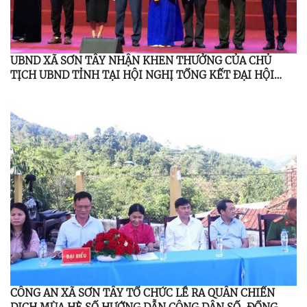
UBND XÃ SƠN TÂY NHẬN KHEN THƯỞNG CỦA CHỦ
TỊCH UBND TỈNH TẠI HỘI NGHỊ TỔNG KẾT ĐẠI HỘI
TDTT LẦN THỨ I NĂM 2026
CÔNG AN XÃ SƠN TÂY TỔ CHỨC LỄ RA QUÂN CHIẾN