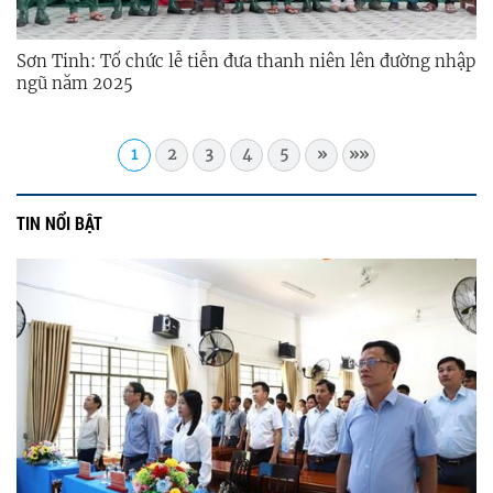
Sơn Tinh: Tổ chức lễ tiễn đưa thanh niên lên đường nhập
ngũ năm 2025
1
2
3
4
5
»
»»
TIN NỔI BẬT