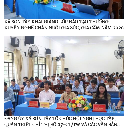
XÃ SƠN TÂY KHAI GIẢNG LỚP ĐÀO TẠO THƯỜNG
XUYÊN NGHỀ CHĂN NUÔI GIA SÚC, GIA CẦM NĂM 2026
ĐẢNG ỦY XÃ SƠN TÂY TỔ CHỨC HỘI NGHỊ HỌC TẬP,
QUÁN TRIỆT CHỈ THỊ SỐ 07-CT/TW VÀ CÁC VĂN BẢN