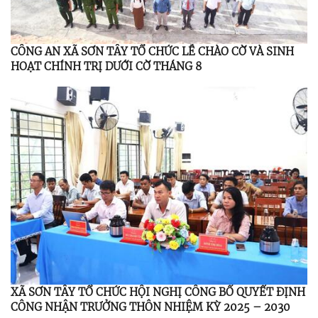
CÔNG AN XÃ SƠN TÂY TỔ CHỨC LỄ CHÀO CỜ VÀ SINH
HOẠT CHÍNH TRỊ DƯỚI CỜ THÁNG 8
XÃ SƠN TÂY TỔ CHỨC HỘI NGHỊ CÔNG BỐ QUYẾT ĐỊNH
CÔNG NHẬN TRƯỞNG THÔN NHIỆM KỲ 2025 – 2030