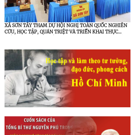
XÃ SƠN TÂY THAM DỰ HỘI NGHỊ TOÀN QUỐC NGHIÊN
CỨU, HỌC TẬP, QUÁN TRIỆT VÀ TRIỂN KHAI THỰC
HIỆN NGHỊ QUYẾT HỘI NGHỊ LẦN THỨ BA, BAN CHẤP
HÀNH TRUNG ƯƠNG ĐẢNG KHÓA XIV