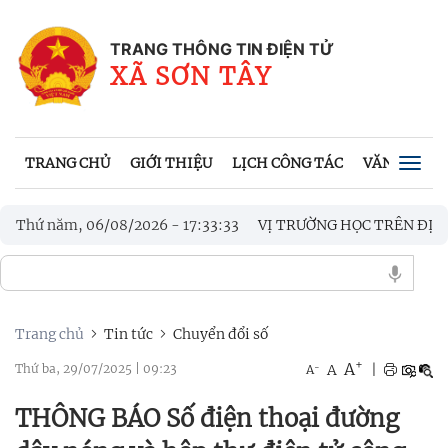
TRANG THÔNG TIN ĐIỆN TỬ
XÃ SƠN TÂY
TRANG CHỦ
GIỚI THIỆU
LỊCH CÔNG TÁC
VĂN BẢN UB
Togg
navig
G ÁN SẮP XẾP CÁC ĐƠN VỊ TRƯỜNG HỌC TRÊN ĐỊA BÀN
Thứ năm, 06/08/2026
-
17
:
33
:
35
ÁP LUẬT VỀ LUẬT QUỐC PHÒNG, LUẬT DÂN QUÂN TỰ VỆ VÀ LUẬ
Trang chủ
Tin tức
Chuyển đổi số
+
A
-
A
|
Thứ ba, 29/07/2025
|
09:23
A
THÔNG BÁO Số điện thoại đường