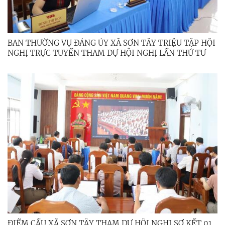
BAN THƯỜNG VỤ ĐẢNG ỦY XÃ SƠN TÂY TRIỆU TẬP HỘI
NGHỊ TRỰC TUYẾN THAM DỰ HỘI NGHỊ LẦN THỨ TƯ
BAN CHẤP HÀNH ĐẢNG BỘ TỈNH NHIỆM KỲ 2025 –
2030
ĐIỂM CẦU XÃ SƠN TÂY THAM DỰ HỘI NGHỊ SƠ KẾT 01