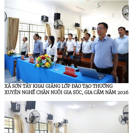
XÃ SƠN TÂY KHAI GIẢNG LỚP ĐÀO TẠO THƯỜNG
XUYÊN NGHỀ CHĂN NUÔI GIA SÚC, GIA CẦM NĂM 2026