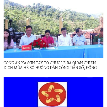
CÔNG AN XÃ SƠN TÂY TỔ CHỨC LỄ RA QUÂN CHIẾN
DỊCH MÙA HÈ SỐ HƯỚNG DẪN CÔNG DÂN SỐ, ĐỒNG
HÀNH CÙNG NHÂN DÂN THỰC HIỆN ĐỀ ÁN 06 NĂM
2026