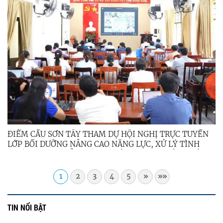
ĐIỂM CẦU SƠN TÂY THAM DỰ HỘI NGHỊ TRỰC TUYẾN
LỚP BỒI DƯỠNG NÂNG CAO NĂNG LỰC, XỬ LÝ TÌNH
HUỐNG THỰC TIỄN ĐỐI VỚI ĐỘI NGŨ CÁN BỘ CƠ SỞ
NĂM 2026
1
2
3
4
5
»
»»
TIN NỔI BẬT