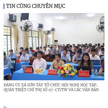
TIN CÙNG CHUYÊN MỤC
ĐẢNG ỦY XÃ SƠN TÂY TỔ CHỨC HỘI NGHỊ HỌC TẬP,
QUÁN TRIỆT CHỈ THỊ SỐ 07-CT/TW VÀ CÁC VĂN BẢN
CỦA TRUNG ƯƠNG, TỈNH ỦY