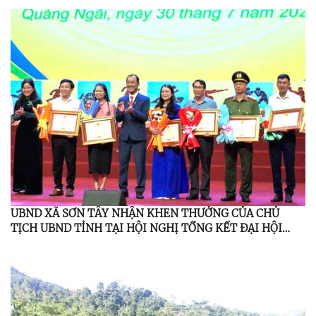
UBND XÃ SƠN TÂY NHẬN KHEN THƯỞNG CỦA CHỦ
TỊCH UBND TỈNH TẠI HỘI NGHỊ TỔNG KẾT ĐẠI HỘI
TDTT LẦN THỨ I NĂM 2026