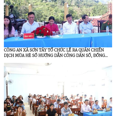
CÔNG AN XÃ SƠN TÂY TỔ CHỨC LỄ RA QUÂN CHIẾN
DỊCH MÙA HÈ SỐ HƯỚNG DẪN CÔNG DÂN SỐ, ĐỒNG
HÀNH CÙNG NHÂN DÂN THỰC HIỆN ĐỀ ÁN 06 NĂM
2026