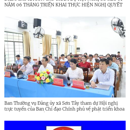
NĂM 06 THÁNG TRIỂN KHAI THỰC HIỆN NGHỊ QUYẾT
SỐ 57-NQ/TW CỦA BỘ CHÍNH TRỊ
Ban Thường vụ Đảng ủy xã Sơn Tây tham dự Hội nghị
trực tuyến của Ban Chỉ đạo Chính phủ về phát triển khoa
học, công nghệ, đổi mới sáng tạo, chuyển đổi số và Đề án
06