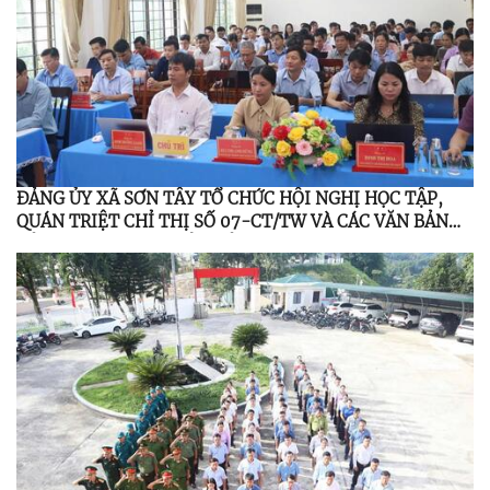
ĐẢNG ỦY XÃ SƠN TÂY TỔ CHỨC HỘI NGHỊ HỌC TẬP,
QUÁN TRIỆT CHỈ THỊ SỐ 07-CT/TW VÀ CÁC VĂN BẢN
CỦA TRUNG ƯƠNG, TỈNH ỦY