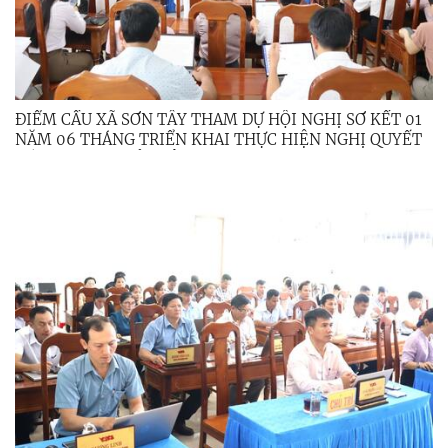
ĐIỂM CẦU XÃ SƠN TÂY THAM DỰ HỘI NGHỊ SƠ KẾT 01
NĂM 06 THÁNG TRIỂN KHAI THỰC HIỆN NGHỊ QUYẾT
SỐ 57-NQ/TW CỦA BỘ CHÍNH TRỊ