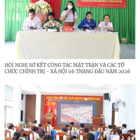
HỘI NGHỊ SƠ KẾT CÔNG TÁC MẶT TRẬN VÀ CÁC TỔ
CHỨC CHÍNH TRỊ - XÃ HỘI 06 THÁNG ĐẦU NĂM 2026