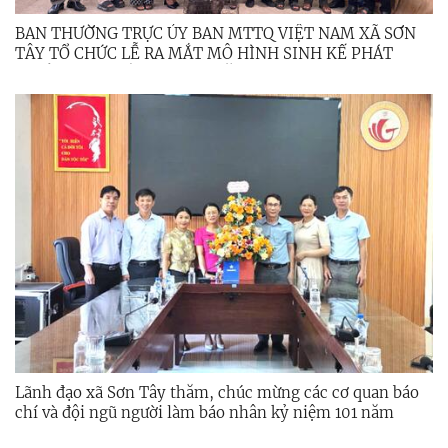
BAN THƯỜNG TRỰC ỦY BAN MTTQ VIỆT NAM XÃ SƠN
TÂY TỔ CHỨC LỄ RA MẮT MÔ HÌNH SINH KẾ PHÁT
TRIỂN KINH TẾ GIA ĐÌNH NĂM 2026
Lãnh đạo xã Sơn Tây thăm, chúc mừng các cơ quan báo
chí và đội ngũ người làm báo nhân kỷ niệm 101 năm
Ngày Báo chí Cách mạng Việt Nam (21/6/1925 –