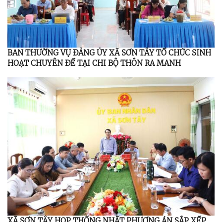
BAN THƯỜNG VỤ ĐẢNG ỦY XÃ SƠN TÂY TỔ CHỨC SINH
HOẠT CHUYÊN ĐỀ TẠI CHI BỘ THÔN RA MANH
XÃ SƠN TÂY HỌP THỐNG NHẤT PHƯƠNG ÁN SẮP XẾP