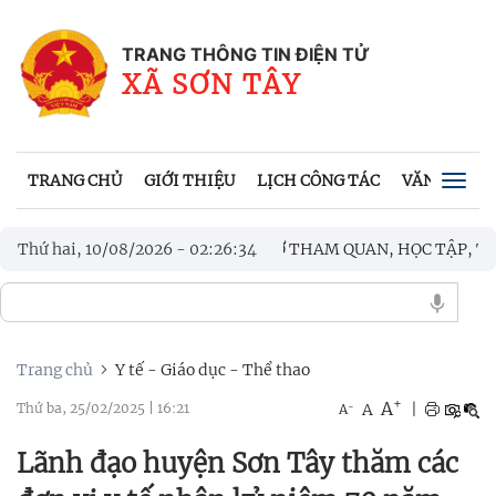
TRANG THÔNG TIN ĐIỆN TỬ
XÃ SƠN TÂY
TRANG CHỦ
GIỚI THIỆU
LỊCH CÔNG TÁC
VĂN BẢN UB
Togg
navig
 CÔNG TÁC XÃ BA TƠ THAM QUAN, HỌC TẬP, TRAO ĐỔI KINH N
Thứ hai, 10/08/2026
-
02
:
26
:
36
NH HÙNG LIỆT SĨ
Trang chủ
Y tế - Giáo dục - Thể thao
+
A
-
A
|
Thứ ba, 25/02/2025
|
16:21
A
Lãnh đạo huyện Sơn Tây thăm các