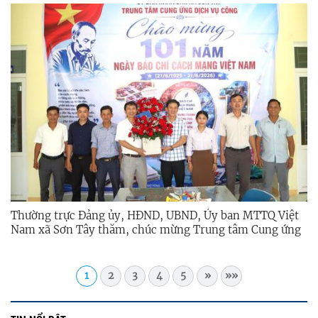
21/6/2026)
Thường trực Đảng ủy, HĐND, UBND, Ủy ban MTTQ Việt
Nam xã Sơn Tây thăm, chúc mừng Trung tâm Cung ứng
dịch vụ công xã nhân kỷ niệm 101 năm Ngày Báo chí
Cách mạng Việt Nam (21/6/1925 - 21/6/2026)
1
2
3
4
5
»
»»