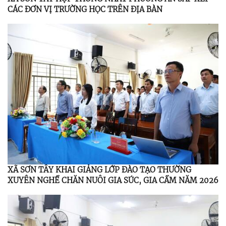
CÁC ĐƠN VỊ TRƯỜNG HỌC TRÊN ĐỊA BÀN
XÃ SƠN TÂY KHAI GIẢNG LỚP ĐÀO TẠO THƯỜNG
XUYÊN NGHỀ CHĂN NUÔI GIA SÚC, GIA CẦM NĂM 2026