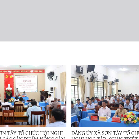
ƠN TÂY TỔ CHỨC HỘI NGHỊ
ĐẢNG ỦY XÃ SƠN TÂY TỔ CH