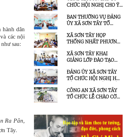
CHỨC HỘI NGHỊ CHO Ý
TRAO ĐỔI KINH
KIẾN CÁC SẢN PHẨM
NGHIỆM
BAN THƯỜNG VỤ ĐẢNG
NÔNG SẢN TRƯNG BÀY
ỦY XÃ SƠN TÂY TỔ
TẠI CHỢ PHIÊN SƠN
n hành dân
CHỨC SINH HOẠT
TÂY THƯỢNG
XÃ SƠN TÂY HỌP
và các nội
CHUYÊN ĐỀ TẠI CHI BỘ
THỐNG NHẤT PHƯƠNG
THÔN RA MANH
ể như sau:
ÁN SẮP XẾP CÁC ĐƠN VỊ
XÃ SƠN TÂY KHAI
TRƯỜNG HỌC TRÊN ĐỊA
GIẢNG LỚP ĐÀO TẠO
BÀN
THƯỜNG XUYÊN NGHỀ
ĐẢNG ỦY XÃ SƠN TÂY
CHĂN NUÔI GIA SÚC,
TỔ CHỨC HỘI NGHỊ HỌC
GIA CẦM NĂM 2026
TẬP, QUÁN TRIỆT CHỈ
CÔNG AN XÃ SƠN TÂY
THỊ SỐ 07-CT/TW VÀ
TỔ CHỨC LỄ CHÀO CỜ
CÁC VĂN BẢN CỦA
VÀ SINH HOẠT CHÍNH
TRUNG ƯƠNG, TỈNH ỦY
TRỊ DƯỚI CỜ THÁNG 8
n Ra Pân,
Sơn Tây.