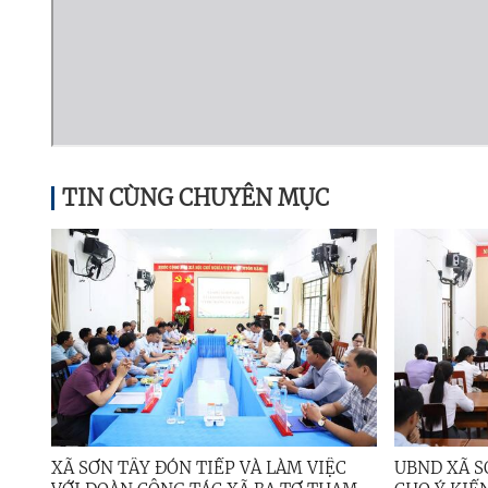
TIN CÙNG CHUYÊN MỤC
XÃ SƠN TÂY ĐÓN TIẾP VÀ LÀM VIỆC
UBND XÃ S