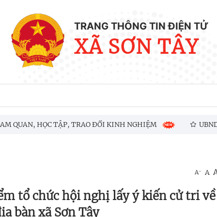
TRANG THÔNG TIN ĐIỆN TỬ
XÃ SƠN TÂY
 HỌC TẬP, TRAO ĐỔI KINH NGHIỆM
UBND XÃ SƠN TÂ
-
A
A
 tổ chức hội nghị lấy ý kiến cử tri về
địa bàn xã Sơn Tây