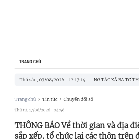
TRANG CHỦ
TIẾP VÀ LÀM VIỆC VỚI ĐOÀN CÔNG TÁC XÃ BA TƠ THAM QUAN,
Thứ sáu, 07/08/2026
-
12
:
17
:
16
Trang chủ
Tin tức
Chuyển đổi số
Thứ tư, 17/06/2026
|
04:56
THÔNG BÁO Về thời gian và địa điểm
sắp xếp, tổ chức lại các thôn trên 