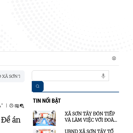
Y TỔ CHỨC HỘI NGHỊ CHO Ý KIẾN CÁC SẢN PHẨM NÔNG SẢN TR
TIN NỔI BẬT
+
A
|
XÃ SƠN TÂY ĐÓN TIẾP
 Đề án
VÀ LÀM VIỆC VỚI ĐOÀN
CÔNG TÁC XÃ BA TƠ
UBND XÃ SƠN TÂY TỔ
THAM QUAN, HỌC TẬP,